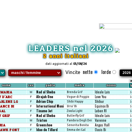
LEADERS nel 2026
2 anni italiani
dati aggiornati al
05/08/26
nette
lorde
Vincite
m
nome
sex
padre
madre
nonno
b
Nad al Sheba
Ideale Luis
 MARIA
Brenda Grif
M
1
Alrajah One
Love You
 D'ARC
Vogue di Poggio
F
1
Adrian Chip
Shibur
ARLENE LG
Shibi Happy
F
1
International Moni
Equinox Bi
ANCE BI
Urra' Bi
F
1
Tinamo Jet
Leben Rl
GAL
Zivola Light
F
1
Nad al Sheba
Ideale Luis
 GRIF
Butterfly Grif
F
1
Trixton
Varenne
Pandora Degli Dei
M
1
Greenshoe
Angus Hall
RIA
Senorita Bonita
F
1
Idao de Tillard
Oasis Bi
HAWK FONT
Emma dei Gal
F
1