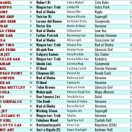
Robert Bi
Zola Boko
 MABEL
Zalea Mabel
M
2
Ringostarr Treb
Indro Park
TRUPPO
Lobby Ok
M
Nad al Sheba
Naglo
GRIF
Union Effe
F
1
Twister Bi
Supergill
NE GRIF
Rejna d'Asolo
F
1
Lorenz del Ronco
Ganymede
AND ERRE
Un Etoile D'ete
F
1
Victor Gio
Varenne
YDAY
Notte di Note
F
1
Nad al Sheba
Love You
LD FERM
Villepelee
M
Father Patrick
Donato Hanover
 BE GAR
Rosemary Gar
F
1
Nad al Sheba
Gruccione Jet
LDA
Ultra Light
F
Ringostarr Treb
Nad al Sheba
RT TRIO
Utopia Trio
M
2
Alrajah One
Libeccio Grif
IME FERM
Unada Ferm
M
1
Calgary Games
Sj's Caviar
N JET
Dory Brodda
M
Ringostarr Treb
Kadabra
KILLER GAR
Roccia Killer Gar
M
Ideale Luis
Ganymede
ABIAN
Zosima Mag
F
El Ideal
Donato Hanover
 MIL
Casting Couch
F
1
Chapeau (D)
Ready Cash
APEAU POINT
Desert As
M
1
Nad al Sheba
Varenne
FOREVER
Rebecca Grif
F
1
El Ideal
Varenne
ER AS
Savoia As
M
1
Tobin Kronos
Libeccio Grif
ERA MUTTLEY
Vitesse Ferm
F
1
Maharajah
Mago d'Amore
 DODA
Venere Degli Dei
M
1
Don Fanucci Zet
Dulal
SO
Terribile Gso
F
1
The Bank
Varenne
I GIRIFALCO
Inviata D'italia
F
2
Nad al Sheba
Varenne
G
Rossella Grif
M
1
Wishing Stone
Supergill
 JET
Tequila Jet
F
1
Ringostarr Treb
Varenne
LUCIANO FI
Shaila
M
1
Fabulous Wood
Cantab Hall
Y GIRL
Tank You Girl
F
1
Dontyouforgetit
Napoleon (USA)
LLOTTO CAS
Virus Cas
M
1
Just a Gigolo (F)
Andover Hall
NIT ART
Uapa Starlight
M
1