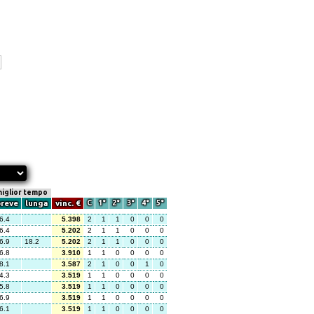
iglior tempo
reve
lunga
vinc. €
C
1°
2°
3°
4°
5°
6.4
5.398
2
1
1
0
0
0
6.4
5.202
2
1
1
0
0
0
6.9
18.2
5.202
2
1
1
0
0
0
6.8
3.910
1
1
0
0
0
0
8.1
3.587
2
1
0
0
1
0
4.3
3.519
1
1
0
0
0
0
5.8
3.519
1
1
0
0
0
0
6.9
3.519
1
1
0
0
0
0
6.1
3.519
1
1
0
0
0
0