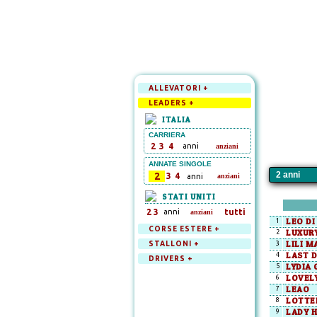
ALLEVATORI +
LEADERS +
ITALIA
CARRIERA
2
3
4
anni
anziani
ANNATE SINGOLE
2
3
4
anni
anziani
STATI UNITI
2
3
anni
tutti
anziani
LEO DI
1
CORSE ESTERE +
LUXURY
2
LILI M
STALLONI +
3
LAST D
4
DRIVERS +
LYDIA 
5
LOVELY
6
LEAO
7
LOTTE
8
LADY 
9