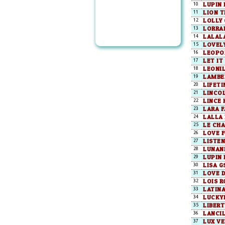
LUPIN
10
LION 
11
LOLLY 
12
LORRAI
13
LALAL
14
LOVEL
15
LEOPO
16
LET IT
17
LEONI
18
LAMBE
19
LIFET
20
LINCOL
21
LINCE 
22
LARA F
23
LALLA
24
LE CH
25
LOVE 
26
LISTEN
27
LUNAN
28
LUPIN
29
LISA G
30
LOVE D
31
LOIS R
32
LATINA
33
LUCKY
34
LIBERT
35
LANCI
36
LUX VE
37