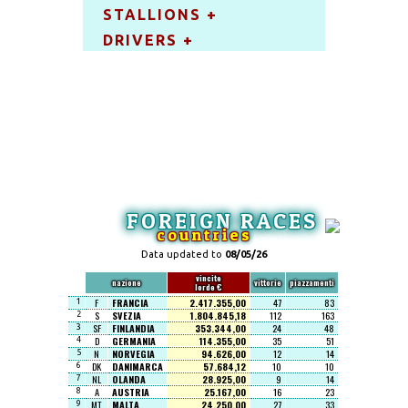
STALLIONS +
DRIVERS +
FOREIGN RACES
countries
Data updated to
08/05/26
vincite
nazione
vittorie
piazzamenti
lorde €
F
FRANCIA
2.417.355,00
47
83
1
S
SVEZIA
1.804.845,18
112
163
2
SF
FINLANDIA
353.344,00
24
48
3
D
GERMANIA
114.355,00
35
51
4
N
NORVEGIA
94.626,00
12
14
5
DK
DANIMARCA
57.684,12
10
10
6
NL
OLANDA
28.925,00
9
14
7
A
AUSTRIA
25.167,00
16
23
8
MT
MALTA
24.250,00
27
33
9