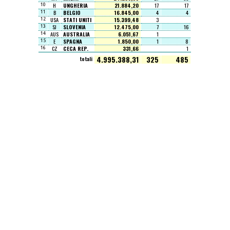
H
UNGHERIA
21.884,20
17
17
10
B
BELGIO
16.845,00
4
4
11
USA
STATI UNITI
15.399,48
3
12
SJ
SLOVENIA
12.475,00
7
16
13
AUS
AUSTRALIA
6.051,67
1
14
E
SPAGNA
1.850,00
1
8
15
CZ
CECA REP.
331,66
1
16
4.995.388,31
325
485
totali