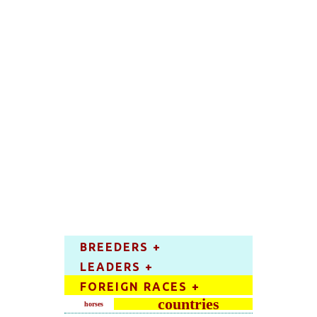
BREEDERS +
LEADERS +
FOREIGN RACES +
countries
horses