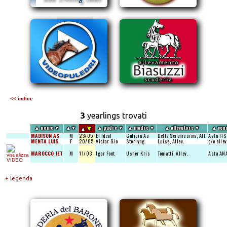
<< indice
3
yearlings trovati
▼
▲
nome
▼
▲
▼
▲
padre
▼
▲
madre
▼
▲
allevatore
▼
▲
ven
▲
MADISON AS
M
23/05
El Ideal
Galiera As
Della Serenissima, All.
Asta ITS
MENTA LUIS
F
20/05
Victor Gio
Sterlyng
Luise, Allev.
c/o alle
MAROCCO JET
M
11/03
Igor Font
Usher Kris
Toniatti, Allev.
Asta AN
+ legenda