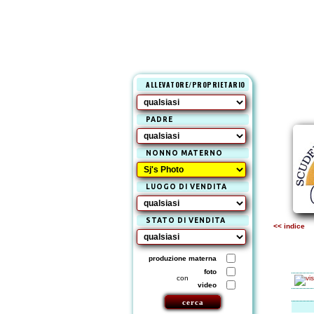
ALLEVATORE/PROPRIETARIO
PADRE
NONNO MATERNO
LUOGO DI VENDITA
STATO DI VENDITA
<< indice
produzione materna
foto
con
video