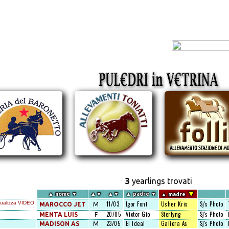
3
yearlings trovati
▼
▲
nome
▼
▲
▼
▲
▼
▲
padre
▼
▲
madre
11/03
Igor Font
Usher Kris
Sj's Photo
MAROCCO JET
M
20/05
Victor Gio
Sterlyng
Sj's Photo
MENTA LUIS
F
23/05
El Ideal
Galiera As
Sj's Photo
MADISON AS
M