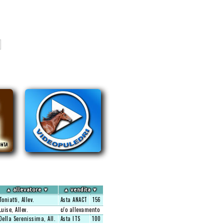
▲
allevatore
▼
▲
vendita
▼
Toniatti, Allev.
Asta ANACT
156
Luise, Allev.
c/o allevamento
Della Serenissima, All.
Asta ITS
100