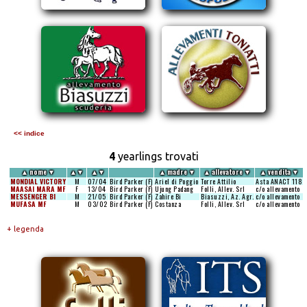
<< indice
4
yearlings trovati
▲
nome
▼
▲
▼
▲
▼
▲
madre
▼
▲
allevatore
▼
▲
vendita
▼
MONDIAL VICTORY
M
07/04
Bird Parker (F)
Ariel di Poggio
Torre Attilio
Asta ANACT
118
MAASAI MARA MF
F
13/04
Bird Parker (F)
Ujung Padang
Folli, Allev. Srl
c/o allevamento
MESSENGER BI
M
21/05
Bird Parker (F)
Zahire Bi
Biasuzzi, Az. Agr.
c/o allevamento
MUFASA MF
M
03/02
Bird Parker (F)
Costanza
Folli, Allev. Srl
c/o allevamento
+ legenda