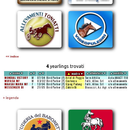
<< indice
4
yearlings trovati
▲
▲
nome
▼
▲
▼
▲
▼
▲
allevatore
▼
▲
vendita
▼
madre
▼
MONDIAL VICTORY
M
07/04
Bird Parker (F)
Ariel di Poggio
Torre Attilio
Asta ANACT
118
MUFASA MF
M
03/02
Bird Parker (F)
Costanza
Folli, Allev. Srl
c/o allevamento
MAASAI MARA MF
F
13/04
Bird Parker (F)
Ujung Padang
Folli, Allev. Srl
c/o allevamento
MESSENGER BI
M
21/05
Bird Parker (F)
Zahire Bi
Biasuzzi, Az. Agr.
c/o allevamento
+ legenda