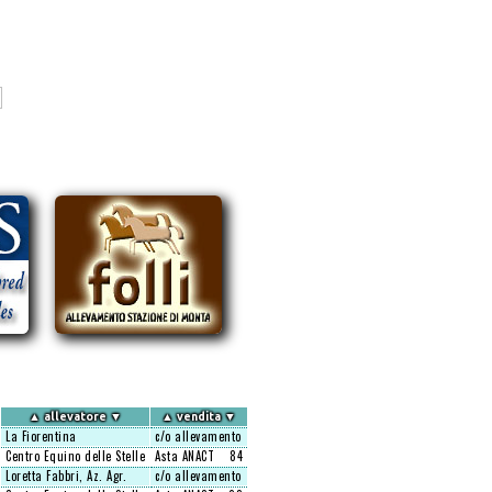
▲
allevatore
▼
▲
vendita
▼
La Fiorentina
c/o allevamento
Centro Equino delle Stelle
Asta ANACT
84
Loretta Fabbri, Az. Agr.
c/o allevamento