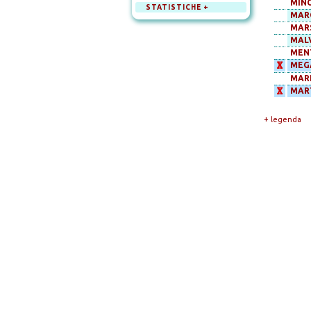
MIN
STATISTICHE +
MAR
MARS
MAL
MENT
X
MEG
MARI
X
MAR
+ legenda