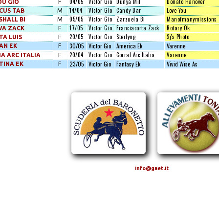
04/05
Victor Gio
Dunya Mil
Donato Hanover
OU GIO
F
14/04
Victor Gio
Candy Bar
Love You
CUS TAB
M
05/05
Victor Gio
Zarzuela Bi
Manofmanymissions
HALL BI
M
17/05
Victor Gio
Franciacorta Zack
Rotary Ok
VA ZACK
F
20/05
Victor Gio
Sterlyng
Sj's Photo
A LUIS
F
30/05
Victor Gio
America Ek
Varenne
AN EK
F
20/04
Victor Gio
Corral Arc Italia
Varenne
A ARC ITALIA
F
23/05
Victor Gio
Fantasy Ek
Vivid Wise As
TINA EK
F
info@gaet.it