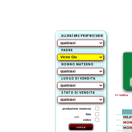
ALLEVATORE/PROPRIETARIO
PADRE
NONNO MATERNO
LUOGO DI VENDITA
STATO DI VENDITA
<< indice
produzione materna
foto
con
MEA
video
MON
MON