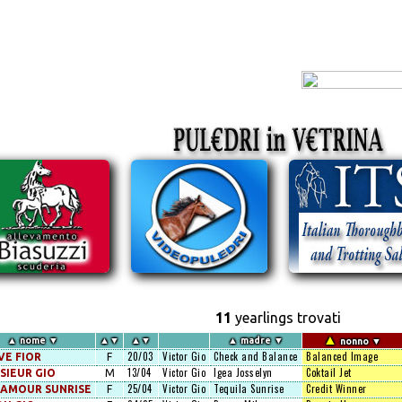
11
yearlings trovati
▲
▲
nome
▼
▲
▼
▲
▼
▲
madre
▼
nonno
▼
20/03
Victor Gio
Check and Balance
Balanced Image
VE FIOR
F
13/04
Victor Gio
Igea Josselyn
Coktail Jet
SIEUR GIO
M
25/04
Victor Gio
Tequila Sunrise
Credit Winner
AMOUR SUNRISE
F