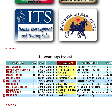
<< indice
11
yearlings trovati
▼
▲
nome
▼
▲
▼
▲
▼
▲
allevatore
▼
▲
ve
▲
madre
MARSHALL BI
M
05/05
Victor Gio
Zarzuela Bi
Biasuzzi, Az. Agr.
c/o al
MONAMOUR SUNRISE
F
25/04
Victor Gio
Tequila Sunrise
Loretta Fabbri, Az. Agr.
c/o al
MENTA LUIS
F
20/05
Victor Gio
Sterlyng
Luise, Allev.
c/o al
MONSIEUR GIO
M
13/04
Victor Gio
Igea Josselyn
Centro Equino delle Stelle
Asta A
MALVA ZACK
F
17/05
Victor Gio
Franciacorta Zack
Centro Equino delle Stelle
c/o al
X
MARTINA EK
F
23/05
Victor Gio
Fantasy Ek
Caprani Edy, Az. Agr.
c/o all
MINOU GIO
F
04/05
Victor Gio
Dunya Mil
Centro Equino delle Stelle
Asta A
MARIA ARC ITALIA
F
20/04
Victor Gio
Corral Arc Italia
Arcadia, Centro Equino
c/o al
MEAVE FIOR
F
20/03
Victor Gio
Check and Balance
La Fiorentina
c/o al
MARCUS TAB
M
14/04
Victor Gio
Candy Bar
Centro Equino delle Stelle
Asta I
X
MEGAN EK
F
30/05
Victor Gio
America Ek
Caprani Edy, Az. Agr.
c/o all
+ legenda