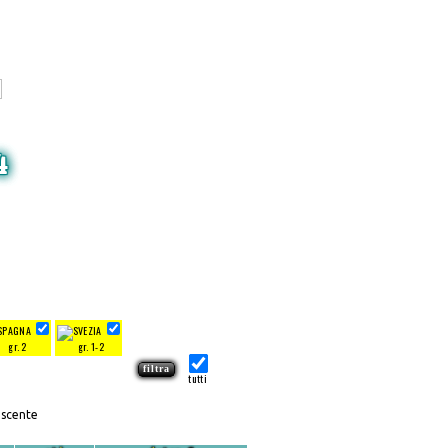
4
gr. 2
gr. 1-2
tutti
escente