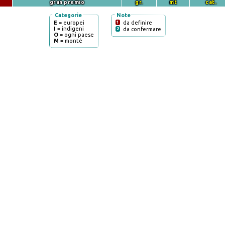
gran premio
gr.
mt
cat.
Categorie
Note
E
= europei
1
da definire
I
= indigeni
2
da confermare
O
= ogni paese
M
= montè