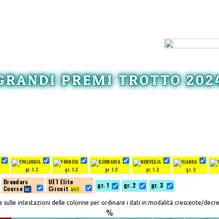
GRANDI PREMI TROTTO 202
gr. 1-2
gr. 1-2
gr. 1-2
gr. 1-2
gr. 2
Breeders
UET Elite
gr. 1
gr. 2
gr. 3
Course
Circuit
re sulle intestazioni delle colonne per ordinare i dati in modalità crescente/decr
%