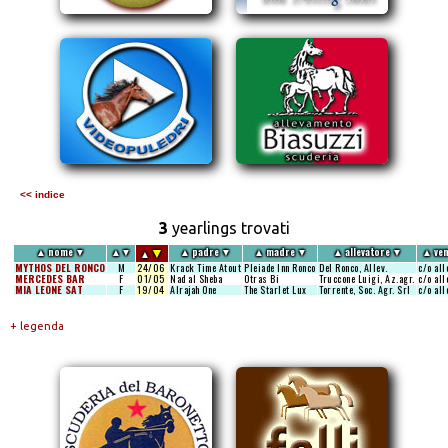
<< indice
3
yearlings trovati
▼
▲
nome
▼
▲
▼
▲
padre
▼
▲
madre
▼
▲
allevatore
▼
▲
ven
▲
MYTHOS DEL RONCO
M
24/06
Krack Time Atout
Pleiade Inn Ronco
Del Ronco, Allev.
c/o al
MERCEDES BAR
F
01/05
Nad al Sheba
Otras Bi
Truccone Luigi, Az.agr.
c/o al
MIA LEONE SAT
F
19/04
Alrajah One
The Starlet Lux
Torrente, Soc. Agr. Srl
c/o al
+ legenda