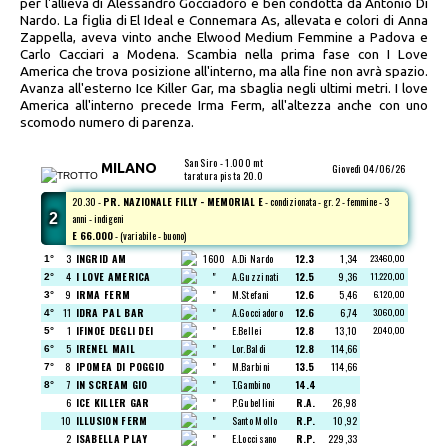
per l'allieva di Alessandro Gocciadoro e ben condotta da Antonio Di
Nardo. La figlia di El Ideal e Connemara As, allevata e colori di Anna
Zappella, aveva vinto anche Elwood Medium Femmine a Padova e
Carlo Cacciari a Modena. Scambia nella prima fase con I Love
America che trova posizione all'interno, ma alla fine non avrà spazio.
Avanza all'esterno Ice Killer Gar, ma sbaglia negli ultimi metri. I love
America all'interno precede Irma Ferm, all'altezza anche con uno
scomodo numero di parenza.
San Siro - 1.000 mt
MILANO
Giovedì 04/06/26
taratura pista
20.0
20.30 -
PR. NAZIONALE FILLY - MEMORIAL E
- condizionata - gr. 2 - femmine - 3
2
anni - indigeni
E 66.000
-
(variabile - buono)
3
INGRID AM
1600
A.Di Nardo
12.3
1,34
23.460,00
1°
4
I LOVE AMERICA
"
A.Guzzinati
12.5
9,36
11.220,00
2°
9
IRMA FERM
"
M.Stefani
12.6
5,46
6.120,00
3°
11
IDRA PAL BAR
"
A.Gocciadoro
12.6
6,74
3.060,00
4°
1
IFINOE DEGLI DEI
"
E.Bellei
12.8
13,10
2.040,00
5°
5
IRENEL MAIL
"
Lor.Baldi
12.8
114,66
6°
8
IPOMEA DI POGGIO
"
M.Barbini
13.5
114,66
7°
7
IN SCREAM GIO
"
T.Gambino
14.4
8°
6
ICE KILLER GAR
"
P.Gubellini
R.A.
26,98
10
ILLUSION FERM
"
Santo Mollo
R.P.
10,92
2
ISABELLA PLAY
"
E.Loccisano
R.P.
229,33