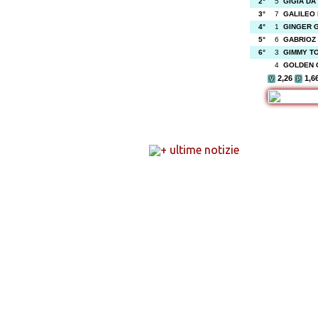
2°
5
GIGIA DA
3°
7
GALILEO
4°
1
GINGER 
5°
6
GABRIOZ
6°
3
GIMMY T
4
GOLDEN
2,26
1,6
V
P
+ ultime notizie