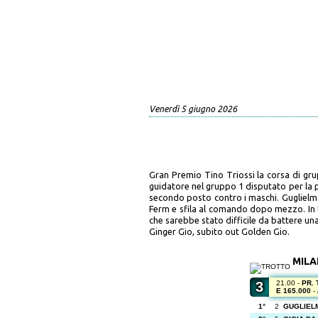
Venerdì 5 giugno 2026
Gran Premio Tino Triossi la corsa di gru
guidatore nel gruppo 1 disputato per la
secondo posto contro i maschi. Guglielmo 
Ferm e sfila al comando dopo mezzo. In t
che sarebbe stato difficile da battere una
Ginger Gio, subito out Golden Gio.
MIL
3
21.00 -
PR. 
E 165.000
-
1°
2
GUGLIEL