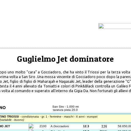
Guglielmo Jet dominatore
ppo uno molto "cara" a Gocciadoro, che ha vinto il Triossi per la terza vol
 prima volta a San Siro .Una mossa vincente di Gocciadoro poco dopo la paren
Jet, figlio di figlio di Maharajah e Nagasaki Jet, leader della generazione "G" 
esta il 4 anni allevato da Toniatti e colori di Pink&Black controlla un Galile
 volta al comando e superato all'interno da Gigia Da. Non fortunati gli allievi
San Siro - 1.000 mt
ANO
taratura pista
20.0
TINO TRIOSSI
- condizionata - gr. 1 - femmine - maschi - 4 anni - europei
(variabile - buono)
2,26
MO JET
2100
A.Gocciadoro
12.3
58.650,0