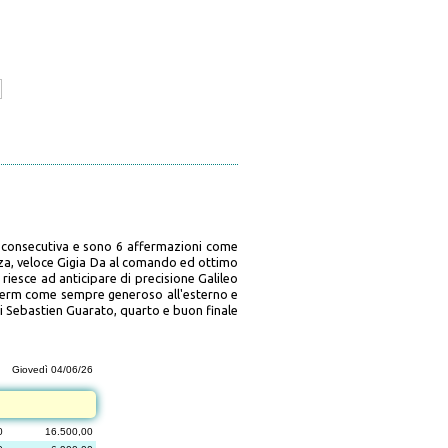
ta consecutiva e sono 6 affermazioni come
za, veloce Gigia Da al comando ed ottimo
riesce ad anticipare di precisione Galileo
o Ferm come sempre generoso all'esterno e
 di Sebastien Guarato, quarto e buon finale
Giovedì 04/06/26
0
16.500,00