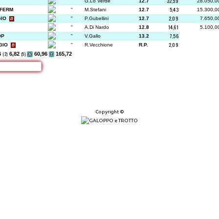
32,59
"
G.Lo Verde
12.7
28.050,0
5,43
 FERM
"
M.Stefani
12.7
15.300,0
2,09
GIO
"
P.Gubellini
12.7
7.650,0
B
14,61
"
A.Di Nardo
12.8
5.100,0
7,56
OP
"
V.Gallo
13.2
2,09
 GIO
"
R.Vecchione
R.P.
B
6
(2)
6,82
(5)
60,96
165,72
A
T
Copyright ©