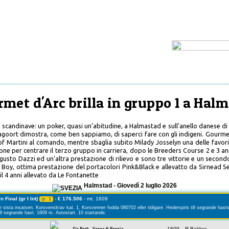
met d'Arc brilla in gruppo 1 a Hal
te scandinave: un poker, quasi un'abitudine, a Halmastad e sull'anello danese di
agoort dimostra, come ben sappiamo, di saperci fare con gli indigeni. Gourme
 of Martini al comando, mentre sbaglia subito Milady Josselyn una delle favorit
ione per centrare il terzo gruppo in carriera, dopo le Breeders Course 2 e 3 an
gusto Dazzi ed un'altra prestazione di rilievo e sono tre vittorie e un secondo
Boy, ottima prestazione del portacolori Pink&Black e allevatto da Sirnead S
l 4 anni allevato da Le Fontanette
Halmstad - Giovedì 2 luglio 2026
 Final (gr I Int)
-
€ 176.506
- mt. 1609
gr.
1
r sista insatsen. Korsvenskrav kat. 1. Korsvenner fodda 080702 eller tidigare. Hederspris till segrande hast
ll segrande hast. 1609 m. Autostart. 10 startande.
Six Pack - Vogue di Poggio
1609
R.Bakker