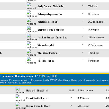
Readly Express - Global Affair
"
T.Mifsud
Maharajah - Legendaria Zon
"
D.Pieters
Maharajah - Acacia Jet
"
A.Gocciadoro
Ready Cash - Stay in Your Lane
"
A.Kolgjini
Face Time Bourbon - Katniss U.s.
"
J.Untersteiner
Trixton - Imago Dei
"
G.Johansson
Who's Who - Neva Futura
LA
"
T.Uhrberg
Zola Boko - Patina
"
F.Persson
ermastaren - Uttagningslopp
-
€ 18.827
- mt. 1609
 insatsen. Korsvenskrav kat. 1. Korsvenner fodda 080702 eller tidigare. Hederspris till segrande hasts agare
1609 m. Autostart. 10 startande.
Maharajah - Sinead Prad
1609
A.Gocciadoro
A.
Perfect Spirit - Hipster
"
A.Eriksson
A.
Chapter Seven - Gold Coast
"
M.E.Djuse
M.