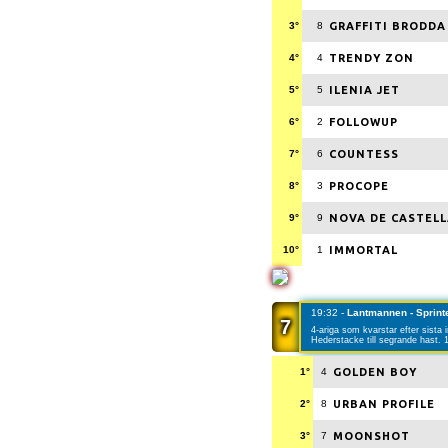
3°
8
GRAFFITI BRODDA
4°
4
TRENDY ZON
5°
5
ILENIA JET
6°
2
FOLLOWUP
7°
6
COUNTESS
8°
3
PROCOPE
9°
9
NOVA DE CASTEL
10°
1
IMMORTAL
19:32 -
Lantmannen - Sprint
7
4-ariga som kvarstar efter sista
Hederstacke till segrande hast. 
1°
4
GOLDEN BOY
2°
8
URBAN PROFILE
3°
7
MOONSHOT