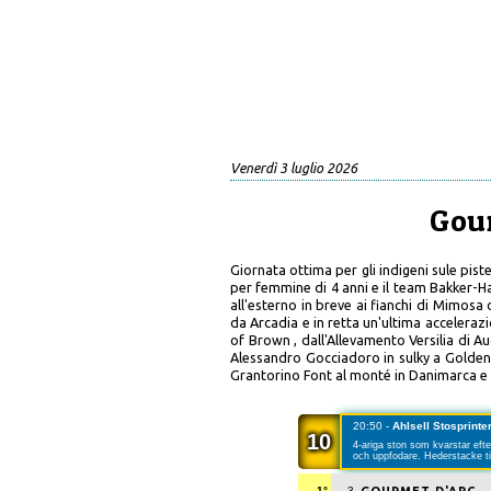
Venerdì 3 luglio 2026
Gour
Giornata ottima per gli indigeni sule pis
per femmine di 4 anni e il team Bakker-H
all'esterno in breve ai fianchi di Mimosa
da Arcadia e in retta un'ultima acceleraz
of Brown , dall'Allevamento Versilia di Au
Alessandro Gocciadoro in sulky a Golden 
Grantorino Font al monté in Danimarca e i
20:50 -
Ahlsell Stosprintern
10
4-ariga ston som kvarstar efte
och uppfodare. Hederstacke ti
1°
3