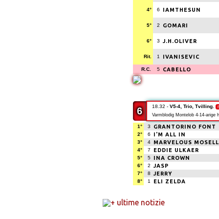
4°
6
IAMTHESUN
5°
2
GOMARI
6°
3
J.H.OLIVER
Rit.
1
IVANISEVIC
R.C.
5
CABELLO
18.32 -
V5-4, Trio, Tvilling.
6
Varmblodig Montelob 4-14-arige h
1°
3
GRANTORINO FONT
2°
6
I'M ALL IN
3°
4
MARVELOUS MOSELL
4°
7
EDDIE ULKAER
5°
5
INA CROWN
6°
2
JASP
7°
8
JERRY
8°
1
ELI ZELDA
+ ultime notizie