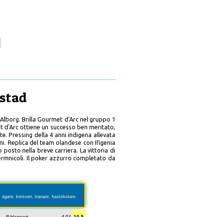
mstad
 Alborg. Brilla Gourmet d'Arc nel gruppo 1
t d'Arc ottiene un successo ben meritato,
e. Pressing della 4 anni indigena allevata
ni. Replica del team olandese con Ifigenia
 posto nella breve carriera. La vittoria di
ermnicoli. Il poker azzurro completato da
s agare, korsven, tranare, hastskotare
P.Hagoort
4.93
10.5