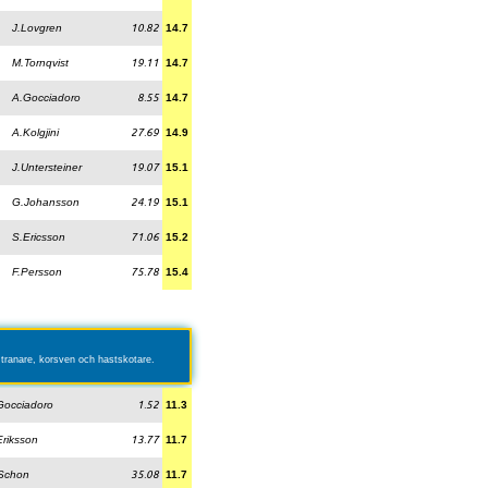
J.Lovgren
10.82
14.7
M.Tornqvist
19.11
14.7
A.Gocciadoro
8.55
14.7
A.Kolgjini
27.69
14.9
J.Untersteiner
19.07
15.1
G.Johansson
24.19
15.1
S.Ericsson
71.06
15.2
F.Persson
75.78
15.4
, tranare, korsven och hastskotare.
Gocciadoro
1.52
11.3
Eriksson
13.77
11.7
Schon
35.08
11.7