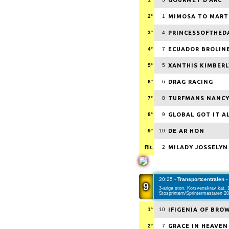
GOURMET D'ARC
2°
1
MIMOSA TO MART
3°
4
PRINCESSOFTHE
4°
7
ECUADOR BROLIN
5°
5
XANTHIS KIMBERL
6°
6
DRAG RACING
7°
8
TURFMANS NANC
8°
9
GLOBAL GOT IT A
9°
10
DE AR HON
Rit.
2
MILADY JOSSELYN
20:25 -
Transportcentralen -
9
3-ariga ston. Korsvenskrav kat. 1
Stosprintern/Sprintermastaren 20
1°
10
IFIGENIA OF BRO
2°
7
GRACE IN HEAVEN