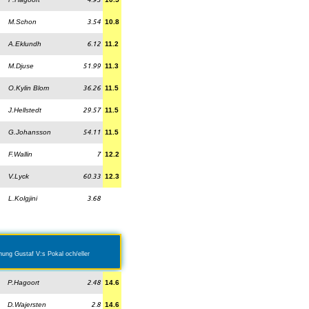
M.Schon
3.54
10.8
A.Eklundh
6.12
11.2
M.Djuse
51.99
11.3
O.Kylin Blom
36.26
11.5
J.Hellstedt
29.57
11.5
G.Johansson
54.11
11.5
F.Wallin
7
12.2
V.Lyck
60.33
12.3
L.Kolgjini
3.68
onung Gustaf V:s Pokal och/eller
P.Hagoort
2.48
14.6
D.Wajersten
2.8
14.6