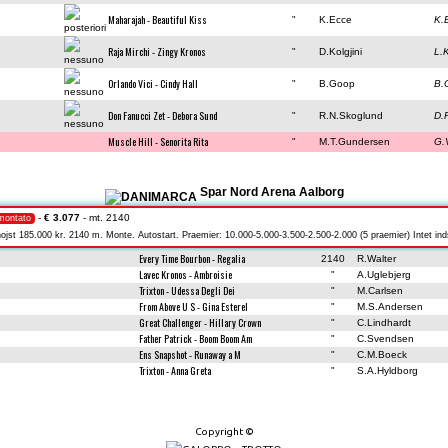
Maharajah - Beautiful Kiss
"
K.Ecce
K.
Raja Mirchi - Zingy Kronos
"
D.Kolgjini
L.K
Orlando Vici - Cindy Hall
"
B.Goop
B.
Don Fanucci Zet - Debora Sund
"
R.N.Skoglund
D.
Muscle Hill - Senorita Rita
"
M.T.Gundersen
G.
Spar Nord Arena Aalborg
-
€ 3.077
- mt. 2140
montato
ojst 185.000 kr. 2140 m. Monte. Autostart. Praemier: 10.000-5.000-3.500-2.500-2.000 (5 praemier) Intet in
Every Time Bourbon - Regalia
2140
R.Walter
Lavec Kronos - Ambroisie
"
A.Uglebjerg
Trixton - Udessa Degli Dei
"
M.Carlsen
From Above U S - Gina Esterel
"
M.S.Andersen
Great Challenger - Hillary Crown
"
C.Lindhardt
Father Patrick - Boom Boom Am
"
C.Svendsen
Ens Snapshot - Runaway a M
"
C.M.Boeck
Trixton - Anna Greta
"
S.A.Hyldborg
Copyright ©