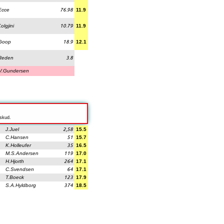
Ecce
76.98
11.9
olgjini
10.79
11.9
Goop
18.9
12.1
Reden
3.8
V.Gundersen
dskud.
J.Juel
2,58
15.5
C.Hansen
51
15.7
K.Holleufer
35
16.5
M.S.Andersen
119
17.0
H.Hjorth
264
17.1
C.Svendsen
64
17.1
T.Boeck
123
17.9
S.A.Hyldborg
374
18.5