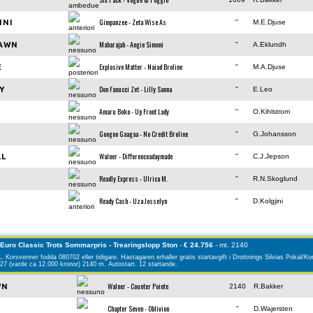
Gimpanzee - Zeta Wise As
INI
"
M.E.Djuse
Maharajah - Angie Simoni
DAWN
"
A.Eklundh
Explosive Matter - Naiad Broline
E
"
M.A.Djuse
Don Fanucci Zet - Lilly Sanna
Y
"
E.Leo
Amaru Boko - Up Front Lady
"
O.Kihlstrom
Googoo Gaagaa - No Credit Broline
Y
"
G.Johansson
Walner - Differenceadaymade
LL
"
C.J.Jepson
Readly Express - Ulrica M.
"
R.N.Skoglund
Ready Cash - Uza Josselyn
"
D.Kolgjini
 Euro Classic Trots Sommarpris - Trearingslopp Ston
-
€ 24.756
- mt. 2140
. Korsvenner fodda 080702 eller tidigare. Hastagaren erhaller gratis startavgift i Drottnings Silvias Pokal/K
27 (varde ca 12.000 kronor) 2140 m. Autostart. 12 startande.
Walner - Counter Pointe
WN
2140
R.Bakker
Chapter Seven - Oblivion
"
D.Wajersten