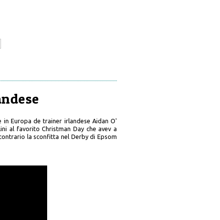
landese
ie in Europa de trainer irlandese Aidan O'
lini al favorito Christman Day che avev a
ontrario la sconfitta nel Derby di Epsom