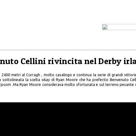
uto Cellini rivincita nel Derby ir
 2400 metri al Curragh , molto casalingo e continua la serie di grandi vittor
 va sottolineata la scelta okay di Ryan Moore che ha preferito Benvenuto Cel
i Epsom .Ma Ryan Moore considerava molto sfortunata e sul terreno pesante c