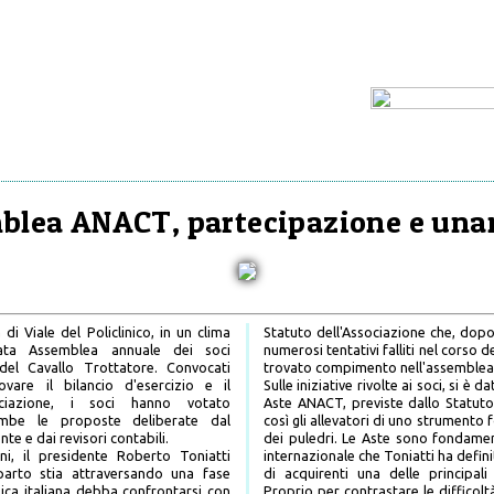
blea ANACT, partecipazione e una
i Viale del Policlinico, in un clima
Statuto dell'Associazione che, dopo
pata Assemblea annuale dei soci
numerosi tentativi falliti nel corso 
 del Cavallo Trottatore. Convocati
trovato compimento nell'assemblea 
vare il bilancio d'esercizio e il
Sulle iniziative rivolte ai soci, si è 
ociazione, i soci hanno votato
Aste ANACT, previste dallo Statut
ambe le proposte deliberate dal
così gli allevatori di uno strument
nte e dai revisori contabili.
dei puledri. Le Aste sono fondamen
i, il presidente Roberto Toniatti
internazionale che Toniatti ha defini
arto stia attraversando una fase
di acquirenti una delle principali
ica italiana debba confrontarsi con
Proprio per contrastare le difficolt