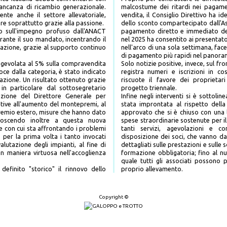
mancanza di ricambio generazionale.
malcostume dei ritardi nei pagamen
nte anche il settore allevatoriale,
vendita, il Consiglio Direttivo ha i
ere soprattutto grazie alla passione.
dello sconto compartecipato dall'As
to sull'impegno profuso dall'ANACT
pagamento diretto e immediato del
durante il suo mandato, incentrando il
nel 2025 ha consentito ai presentato
ciazione, grazie al supporto continuo
nell'arco di una sola settimana, fa
di pagamento più rapidi nel panor
A agevolata al 5% sulla compravendita
Solo notizie positive, invece, sul 
oce dalla categoria, è stato indicato
registra numeri e iscrizioni in 
azione. Un risultato ottenuto grazie
riscuote il favore dei proprietar
 in particolare dal sottosegretario
progetto triennale.
enzione del Direttore Generale per
Infine negli interventi si è sottoli
lative all'aumento del montepremi, al
stata improntata al rispetto della 
remio estero, misure che hanno dato
approvato che si è chiuso con una l
conoscendo inoltre a questa nuova
spese straordinarie sostenute per il
e con cui sta affrontando i problemi
tanti servizi, agevolazioni e co
 per la prima volta i tanto invocati
disposizione dei soci, che vanno dall
valutazione degli impianti, al fine di
dettagliati sulle prestazioni e sulle
n maniera virtuosa nell'accoglienza
formazione obbligatoria; fino al nu
quale tutti gli associati possono 
definito "storico" il rinnovo dello
proprio allevamento.
Copyright ©