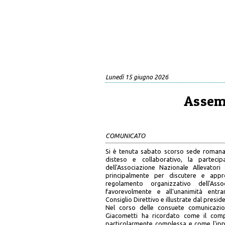
Lunedì 15 giugno 2026
Assem
COMUNICATO
Si è tenuta sabato scorso sede romana d
disteso e collaborativo, la parteci
dell'Associazione Nazionale Allevatori
principalmente per discutere e appro
regolamento organizzativo dell'Ass
favorevolmente e all'unanimità entr
Consiglio Direttivo e illustrate dal preside
Nel corso delle consuete comunicazion
Giacometti ha ricordato come il comp
particolarmente complessa e come l'ipp