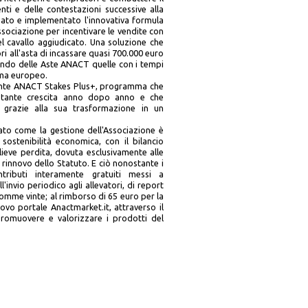
ti e delle contestazioni successive alla
deato e implementato l'innovativa formula
sociazione per incentivare le vendite con
 cavallo aggiudicato. Una soluzione che
ri all'asta di incassare quasi 700.000 euro
cendo delle Aste ANACT quelle con i tempi
ama europeo.
fronte ANACT Stakes Plus+, programma che
costante crescita anno dopo anno e che
i grazie alla sua trasformazione in un
neato come la gestione dell'Associazione è
sostenibilità economica, con il bilancio
ieve perdita, dovuta esclusivamente alle
 rinnovo dello Statuto. E ciò nonostante i
ntributi interamente gratuiti messi a
'invio periodico agli allevatori, di report
 somme vinte; al rimborso di 65 euro per la
ovo portale Anactmarket.it, attraverso il
promuovere e valorizzare i prodotti del