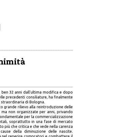
nimità
 ben 32 anni dall'ultima modifica e dopo
delle precedenti consiliature, ha finalmente
straordinaria di Bologna.
dato grande rilievo alla reintroduzione delle
o ma non organizzate per anni, privando
o fondamentale per la commercializzazione
tali, soprattutto in una fase di mercato
to più che critica e che vede nella carenza
 cause della diminuzione delle nascite.
à nel reperire compratori e combattere il