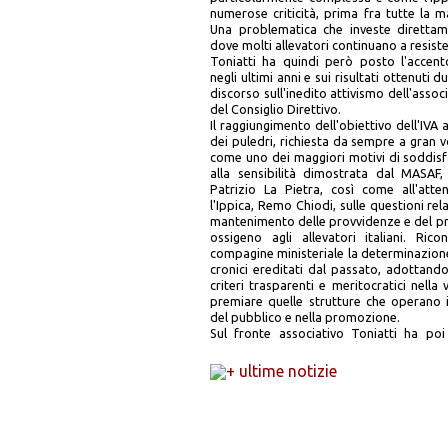
numerose criticità, prima fra tutte la 
Una problematica che investe direttame
dove molti allevatori continuano a resist
Toniatti ha quindi però posto l'accen
negli ultimi anni e sui risultati ottenuti 
discorso sull'inedito attivismo dell'asso
del Consiglio Direttivo.
Il raggiungimento dell'obiettivo dell'IV
dei puledri, richiesta da sempre a gran v
come uno dei maggiori motivi di soddisf
alla sensibilità dimostrata dal MASAF,
Patrizio La Pietra, così come all'att
l'Ippica, Remo Chiodi, sulle questioni re
mantenimento delle provvidenze e del p
ossigeno agli allevatori italiani. Ri
compagine ministeriale la determinazion
cronici ereditati dal passato, adottando
criteri trasparenti e meritocratici nella 
premiare quelle strutture che operano i
del pubblico e nella promozione.
Sul fronte associativo Toniatti ha poi 
+ ultime notizie