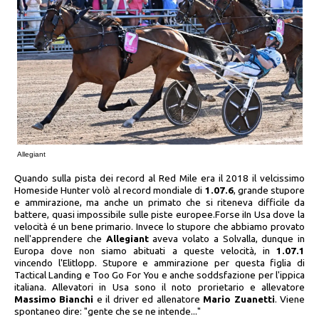
Allegiant
Quando sulla pista dei record al Red Mile era il 2018 il velcissimo
Homeside Hunter volò al record mondiale di
1.07.6
, grande stupore
e ammirazione, ma anche un primato che si riteneva difficile da
battere, quasi impossibile sulle piste europee.Forse iIn Usa dove la
velocità é un bene primario. Invece lo stupore che abbiamo provato
nell'apprendere che
Allegiant
aveva volato a Solvalla, dunque in
Europa dove non siamo abituati a queste velocità, in
1.07.1
vincendo l'Elitlopp. Stupore e ammirazione per questa figlia di
Tactical Landing e Too Go For You e anche soddsfazione per l'ippica
italiana. Allevatori in Usa sono il noto prorietario e allevatore
Massimo Bianchi
e il driver ed allenatore
Mario Zuanetti
. Viene
spontaneo dire: "gente che se ne intende..."