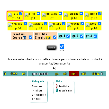
gr. 1-2-3
gr. 1
gr. 1
gr. 1-2
gr. 1-2
gr. 1-2
gr. 1-2
gr. 2
gr. 2
gr. 1-2
Breeders
UET Elite
gr. 1
gr. 2
gr. 3
Course
Circuit
tutti
cliccare sulle intestazioni delle colonne per ordinare i dati in modalità
crescente/decrescente
%
N
gran premio
gr.
mt
cat.
età
dotaz.
€
data
pz
Categorie
Note
E
= europei
da definire
1
I
= indigeni
da confermare
2
O
= ogni paese
M
= montè