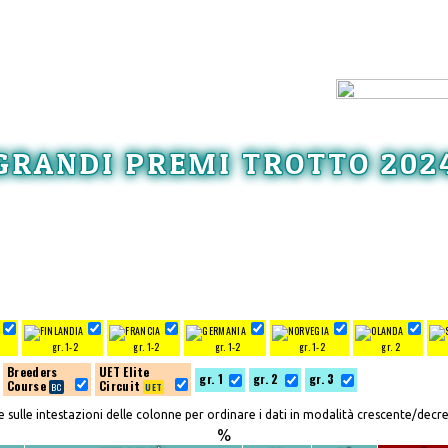
GRANDI PREMI TROTTO 202
gr. 1-2
gr. 1-2
gr. 1-2
gr. 1-2
gr. 2
Breeders
UET Elite
gr. 1
gr. 2
gr. 3
Course
Circuit
re sulle intestazioni delle colonne per ordinare i dati in modalità crescente/decr
%