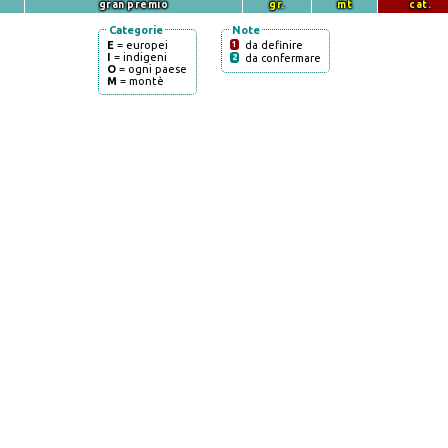
gran premio
gr.
mt
cat.
Categorie
Note
E
= europei
1
da definire
I
= indigeni
2
da confermare
O
= ogni paese
M
= montè