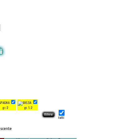
4
gr. 2
gr. 1-2
tutti
escente