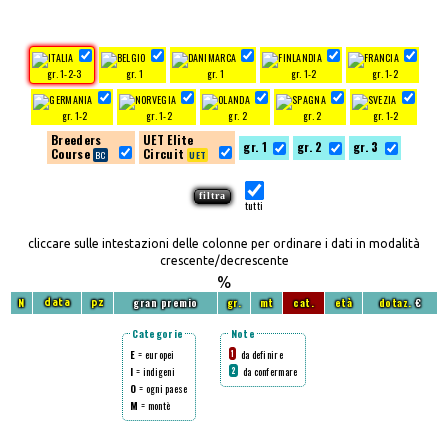
gr. 1-2-3
gr. 1
gr. 1
gr. 1-2
gr. 1-2
gr. 1-2
gr. 1-2
gr. 2
gr. 2
gr. 1-2
Breeders
UET Elite
gr. 1
gr. 2
gr. 3
Course
Circuit
tutti
cliccare sulle intestazioni delle colonne per ordinare i dati in modalità
crescente/decrescente
%
N
gran premio
gr.
mt
cat.
età
dotaz.
€
data
pz
Categorie
Note
E
= europei
da definire
1
I
= indigeni
da confermare
2
O
= ogni paese
M
= montè