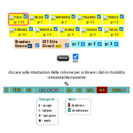
gr. 1-2-3
gr. 1
gr. 1
gr. 1-2
gr. 1-2
gr. 1-2
gr. 1-2
gr. 2
gr. 2
gr. 1-2
Breeders
UET Elite
gr. 1
gr. 2
gr. 3
Course
Circuit
tutti
cliccare sulle intestazioni delle colonne per ordinare i dati in modalità
crescente/decrescente
%
N
gran premio
gr.
mt
cat.
età
dotaz.
€
data
pz
Categorie
Note
E
= europei
da definire
1
I
= indigeni
da confermare
2
O
= ogni paese
M
= montè