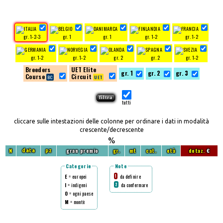
gr. 1-2-3
gr. 1
gr. 1
gr. 1-2
gr. 1-2
gr. 1-2
gr. 1-2
gr. 2
gr. 2
gr. 1-2
Breeders
UET Elite
gr. 1
gr. 2
gr. 3
Course
Circuit
tutti
cliccare sulle intestazioni delle colonne per ordinare i dati in modalità
crescente/decrescente
%
N
gran premio
gr.
mt
cat.
età
dotaz.
€
data
pz
Categorie
Note
E
= europei
da definire
1
I
= indigeni
da confermare
2
O
= ogni paese
M
= montè