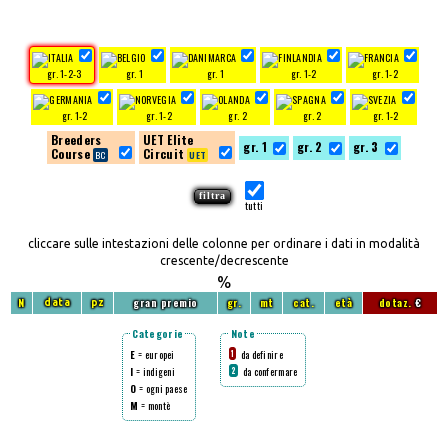
gr. 1-2-3
gr. 1
gr. 1
gr. 1-2
gr. 1-2
gr. 1-2
gr. 1-2
gr. 2
gr. 2
gr. 1-2
Breeders
UET Elite
gr. 1
gr. 2
gr. 3
Course
Circuit
tutti
cliccare sulle intestazioni delle colonne per ordinare i dati in modalità
crescente/decrescente
%
N
gran premio
gr.
mt
cat.
età
dotaz.
€
data
pz
Categorie
Note
E
= europei
da definire
1
I
= indigeni
da confermare
2
O
= ogni paese
M
= montè