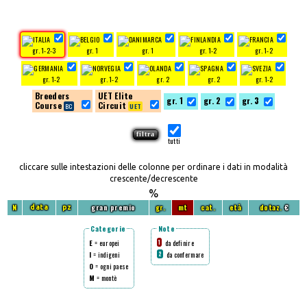
gr. 1-2-3
gr. 1
gr. 1
gr. 1-2
gr. 1-2
gr. 1-2
gr. 1-2
gr. 2
gr. 2
gr. 1-2
Breeders
UET Elite
gr. 1
gr. 2
gr. 3
Course
Circuit
tutti
cliccare sulle intestazioni delle colonne per ordinare i dati in modalità
crescente/decrescente
%
N
gran premio
gr.
mt
cat.
età
dotaz.
€
data
pz
Categorie
Note
E
= europei
da definire
1
I
= indigeni
da confermare
2
O
= ogni paese
M
= montè