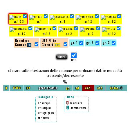
gr. 1-2-3
gr. 1
gr. 1
gr. 1-2
gr. 1-2
gr. 1-2
gr. 1-2
gr. 2
gr. 2
gr. 1-2
Breeders
UET Elite
gr. 1
gr. 2
gr. 3
Course
Circuit
tutti
cliccare sulle intestazioni delle colonne per ordinare i dati in modalità
crescente/decrescente
%
N
gran premio
gr.
mt
cat.
età
dotaz.
€
data
pz
Categorie
Note
E
= europei
da definire
1
I
= indigeni
da confermare
2
O
= ogni paese
M
= montè