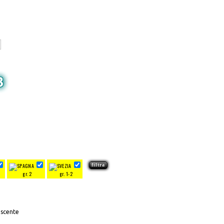
3
gr. 2
gr. 1-2
escente