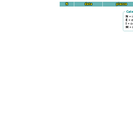
N
data
piazza
Cat
N
= 
E
= 
I
= o
M
= 