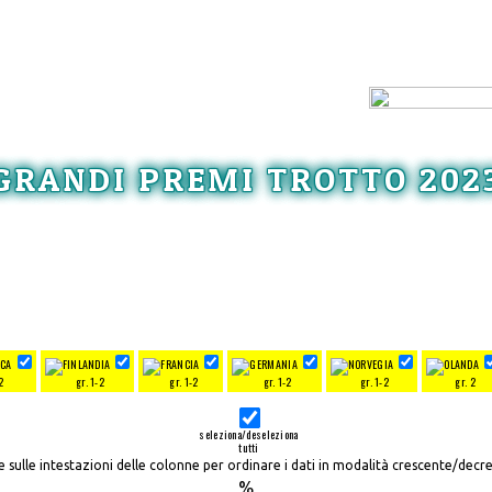
GRANDI PREMI TROTTO 202
2
gr. 1-2
gr. 1-2
gr. 1-2
gr. 1-2
gr. 2
seleziona/deseleziona
tutti
re sulle intestazioni delle colonne per ordinare i dati in modalità crescente/decr
%