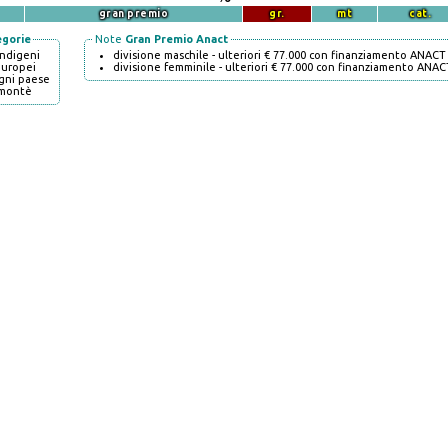
gran premio
gr.
mt
cat.
egorie
Note
Gran Premio Anact
indigeni
divisione maschile - ulteriori € 77.000 con finanziamento ANACT
europei
divisione femminile - ulteriori € 77.000 con finanziamento ANAC
gni paese
montè