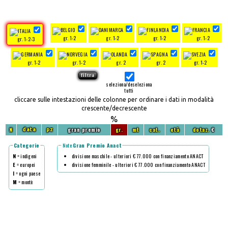
gr. 1-2
gr. 1-2
gr. 1-2
gr. 1-2
gr. 1-2-3
gr. 1-2
gr. 1-2
gr. 2
gr. 2
gr. 1-2
seleziona/deseleziona
tutti
cliccare sulle intestazioni delle colonne per ordinare i dati in modalità
crescente/decrescente
%
N
gran premio
gr.
mt
cat.
età
dotaz.
€
data
pz
Categorie
Note
Gran Premio Anact
N
= indigeni
divisione maschile - ulteriori € 77.000 con finanziamento ANACT
E
= europei
divisione femminile - ulteriori € 77.000 con finanziamento ANACT
I
= ogni paese
M
= montè