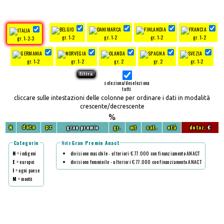
gr. 1-2
gr. 1-2
gr. 1-2
gr. 1-2
gr. 1-2-3
gr. 1-2
gr. 1-2
gr. 2
gr. 2
gr. 1-2
seleziona/deseleziona
tutti
cliccare sulle intestazioni delle colonne per ordinare i dati in modalità
crescente/decrescente
%
N
gran premio
gr.
mt
cat.
età
dotaz.
€
data
pz
Categorie
Note
Gran Premio Anact
N
= indigeni
divisione maschile - ulteriori € 77.000 con finanziamento ANACT
E
= europei
divisione femminile - ulteriori € 77.000 con finanziamento ANACT
I
= ogni paese
M
= montè