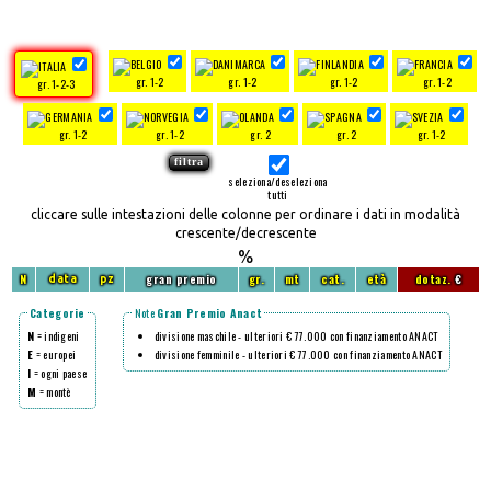
gr. 1-2
gr. 1-2
gr. 1-2
gr. 1-2
gr. 1-2-3
gr. 1-2
gr. 1-2
gr. 2
gr. 2
gr. 1-2
seleziona/deseleziona
tutti
cliccare sulle intestazioni delle colonne per ordinare i dati in modalità
crescente/decrescente
%
N
gran premio
gr.
mt
cat.
età
dotaz.
€
data
pz
Categorie
Note
Gran Premio Anact
N
= indigeni
divisione maschile - ulteriori € 77.000 con finanziamento ANACT
E
= europei
divisione femminile - ulteriori € 77.000 con finanziamento ANACT
I
= ogni paese
M
= montè