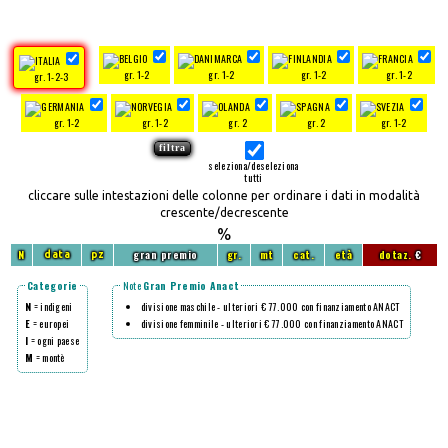
gr. 1-2
gr. 1-2
gr. 1-2
gr. 1-2
gr. 1-2-3
gr. 1-2
gr. 1-2
gr. 2
gr. 2
gr. 1-2
seleziona/deseleziona
tutti
cliccare sulle intestazioni delle colonne per ordinare i dati in modalità
crescente/decrescente
%
N
gran premio
gr.
mt
cat.
età
dotaz.
€
data
pz
Categorie
Note
Gran Premio Anact
N
= indigeni
divisione maschile - ulteriori € 77.000 con finanziamento ANACT
E
= europei
divisione femminile - ulteriori € 77.000 con finanziamento ANACT
I
= ogni paese
M
= montè