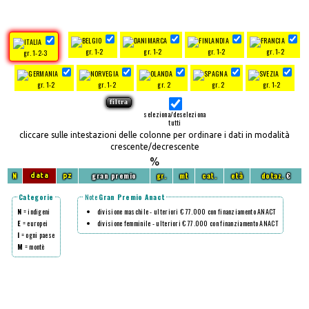
gr. 1-2
gr. 1-2
gr. 1-2
gr. 1-2
gr. 1-2-3
gr. 1-2
gr. 1-2
gr. 2
gr. 2
gr. 1-2
seleziona/deseleziona
tutti
cliccare sulle intestazioni delle colonne per ordinare i dati in modalità
crescente/decrescente
%
N
gran premio
gr.
mt
cat.
età
dotaz.
€
data
pz
Categorie
Note
Gran Premio Anact
N
= indigeni
divisione maschile - ulteriori € 77.000 con finanziamento ANACT
E
= europei
divisione femminile - ulteriori € 77.000 con finanziamento ANACT
I
= ogni paese
M
= montè