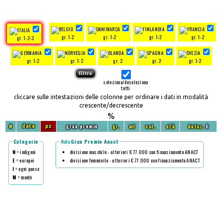
gr. 1-2
gr. 1-2
gr. 1-2
gr. 1-2
gr. 1-2-3
gr. 1-2
gr. 1-2
gr. 2
gr. 2
gr. 1-2
seleziona/deseleziona
tutti
cliccare sulle intestazioni delle colonne per ordinare i dati in modalità
crescente/decrescente
%
N
gran premio
gr.
mt
cat.
età
dotaz.
€
data
pz
Categorie
Note
Gran Premio Anact
N
= indigeni
divisione maschile - ulteriori € 77.000 con finanziamento ANACT
E
= europei
divisione femminile - ulteriori € 77.000 con finanziamento ANACT
I
= ogni paese
M
= montè