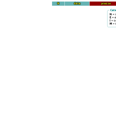
N
data
piazza
Cat
N
= 
E
= 
I
= o
M
= 