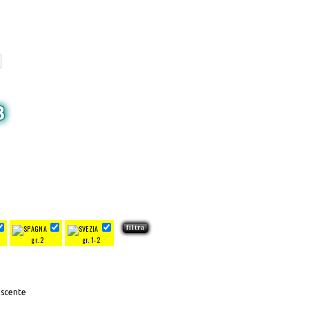
3
gr. 2
gr. 1-2
escente