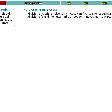
gran premio
gr.
mt
cat.
egorie
Note
Gran Premio Anact
indigeni
divisione maschile - ulteriori € 77.000 con finanziamento ANACT
europei
divisione femminile - ulteriori € 77.000 con finanziamento ANAC
gni paese
montè