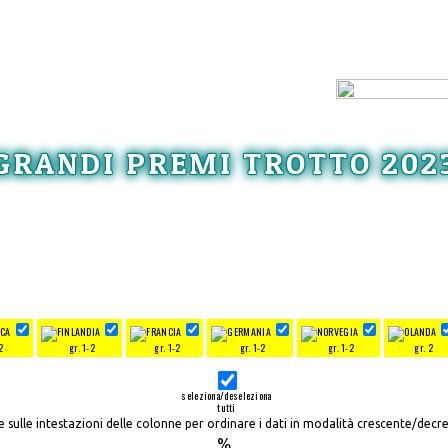
GRANDI PREMI TROTTO 202
2
gr. 1-2
gr. 1-2
gr. 1-2
gr. 1-2
gr. 2
seleziona/deseleziona
tutti
re sulle intestazioni delle colonne per ordinare i dati in modalità crescente/decr
%