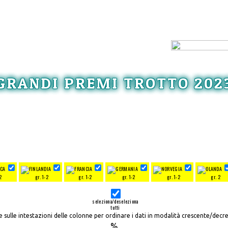
GRANDI PREMI TROTTO 202
2
gr. 1-2
gr. 1-2
gr. 1-2
gr. 1-2
gr. 2
seleziona/deseleziona
tutti
re sulle intestazioni delle colonne per ordinare i dati in modalità crescente/decr
%