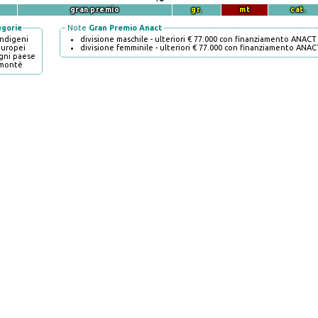
gran premio
gr.
mt
cat.
egorie
Note
Gran Premio Anact
indigeni
divisione maschile - ulteriori € 77.000 con finanziamento ANACT
europei
divisione femminile - ulteriori € 77.000 con finanziamento ANAC
gni paese
montè