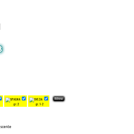
3
gr. 2
gr. 1-2
escente