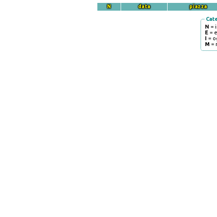
N
data
piazza
Cat
N
= 
E
= 
I
= o
M
= 