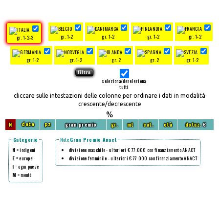
gr. 1-2
gr. 1-2
gr. 1-2
gr. 1-2
gr. 1-2-3
gr. 1-2
gr. 1-2
gr. 2
gr. 2
gr. 1-2
seleziona/deseleziona
tutti
cliccare sulle intestazioni delle colonne per ordinare i dati in modalità
crescente/decrescente
%
N
gran premio
gr.
mt
cat.
età
dotaz.
€
data
pz
Categorie
Note
Gran Premio Anact
N
= indigeni
divisione maschile - ulteriori € 77.000 con finanziamento ANACT
E
= europei
divisione femminile - ulteriori € 77.000 con finanziamento ANACT
I
= ogni paese
M
= montè