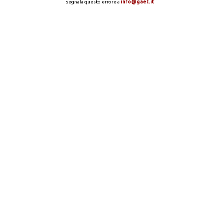
segnala questo errore a
info@gaet.it