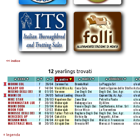
<< indice
12
yearlings trovati
▼
▲
nome
▼
▲
▼
▲
▼
▲
madre
▼
▲
allevatore
▼
▲
v
▲
padre
X
MOHINI COL
F
26/04
Zarenne Fas
Brenda Mail
La Piaggia Srl
c/o a
MILADY GIO
F
14/04
Vivid Wise As
Coca Cola
Centro Equino delle Stelle
Asta
MISENO DEGLI DEI
M
01/05
Varenne
Zoe Degli Dei
Degli Dei, Soc. Agr.
c/o 
X
MIAMI EK
F
24/05
Tactical Landing
Ukase Ek
Caprani Edy, Az. Agr.
c/o a
MIKE STAR
M
28/03
Napoleon Bar
Zoee Star
Petrella Paolo
c/o 
MORNINGSTAR LUX
F
30/06
Maharajah
Babayaga Lux
Dj Allev.
c/o 
MIAMI DODA
F
20/04
Maharajah
Venere Degli Dei
Sant'Antonio, Allev. Srl
Asta
MOON FIOR
F
12/03
Maharajah
Brise Wise
La Fiorentina
c/o 
MINOSSE DEGLI DEI
M
06/03
Father Patrick
Baghera Degli Dei
Degli Dei, Soc. Agr.
Asta
MERCEDES OP
F
26/04
Cokstile
Birkin Op
Poggetti, Allev.
c/o 
MEGHAN MAIL
F
24/04
Alrajah One
Bella Degli Dei
Morozzi Francesco
Asta
MAESTRALE MAIL
M
30/05
Alrajah One
Breccia Wf
Morozzi Francesco
c/o 
+ legenda