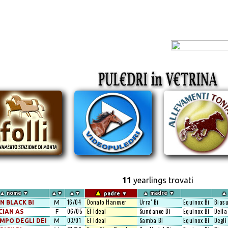
11
yearlings trovati
▲
▲
nome
▼
▲
▼
▲
▼
▲
madre
▼
▲
padre
▼
16/04
Donato Hanover
Urra' Bi
Equinox Bi
Biasu
N BLACK BI
M
06/05
El Ideal
Sundance Bi
Equinox Bi
Della
CIAN AS
F
03/01
El Ideal
Samba Bi
Equinox Bi
Degli 
MPO DEGLI DEI
M