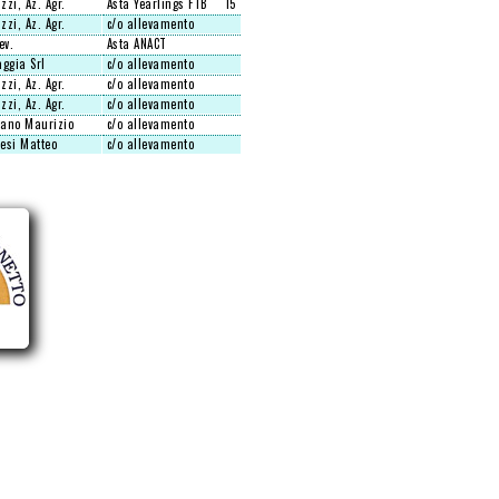
zzi, Az. Agr.
Asta Yearlings FTB
15
zzi, Az. Agr.
c/o allevamento
ev.
Asta ANACT
aggia Srl
c/o allevamento
zzi, Az. Agr.
c/o allevamento
zzi, Az. Agr.
c/o allevamento
ano Maurizio
c/o allevamento
esi Matteo
c/o allevamento