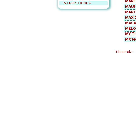
MAVER
STATISTICHE +
MAUI 
MART
MAX 
MACA
MELOD
MY T
MR M
+ legenda