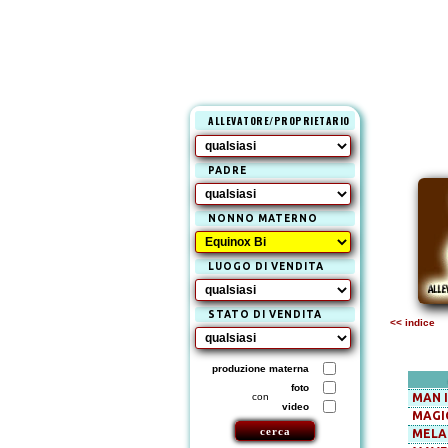
ALLEVATORE/PROPRIETARIO
PADRE
NONNO MATERNO
LUOGO DI VENDITA
STATO DI VENDITA
<< indice
produzione materna
foto
con
MAN I
video
MAGI
MELA