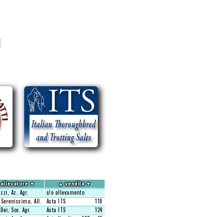
allevatore
▼
▲
vendita
▼
zzi, Az. Agr.
c/o allevamento
 Serenissima, All.
Asta ITS
118
Dei, Soc. Agr.
Asta ITS
124