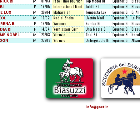
01/03
Face Time Bourbon
Top Model Bi
Equinox Bi
Biasu
ICK BI
M
17/05
International Moni
Tahiti Bi
Equinox Bi
Biasu
BI
F
29/04
Maharajah
Tempesta Lux
Equinox Bi
Dj All
E LUX
M
12/02
Nad al Sheba
Uvenia Mail
Equinox Bi
La Pi
COL
M
19/05
Varenne
Zumba Bi
Equinox Bi
Biasu
RENA BI
F
14/04
Vernissage Grif
Una Magia Bi
Equinox Bi
Biasu
IA BI
F
23/03
Vitruvio
Thai Bi
Equinox Bi
Napol
IME NOBEL
M
27/03
Vitruvio
Unforgetable Bi
Equinox Bi
Alban
OON
M
info@gaet.it