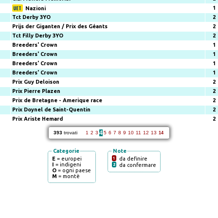
1
Nazioni
Tct Derby 3YO
2
Prijs der Giganten / Prix des Géants
2
Tct Filly Derby 3YO
2
Breeders' Crown
1
Breeders' Crown
1
Breeders' Crown
1
Breeders' Crown
1
Prix Guy Deloison
2
Prix Pierre Plazen
2
Prix de Bretagne - Amerique race
2
Prix Doynel de Saint-Quentin
2
Prix Ariste Hemard
2
4
393
trovati
1
2
3
5
6
7
8
9
10
11
12
13
14
Categorie
Note
E
= europei
1
da definire
I
= indigeni
2
da confermare
O
= ogni paese
M
= montè