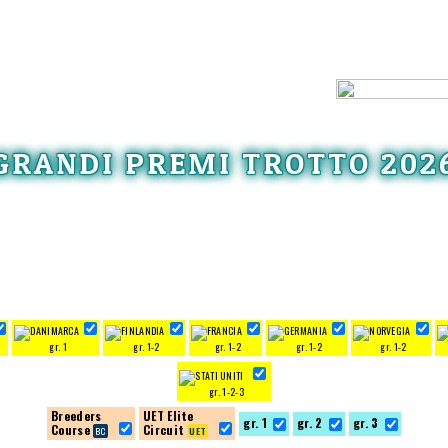
GRANDI PREMI TROTTO 202
gr. 1
gr. 1-2
gr. 1-2
gr. 1-2
gr. 1-2
gr. 1-2-3
Breeders
UET Elite
gr. 1
gr. 2
gr. 3
Course
Circuit