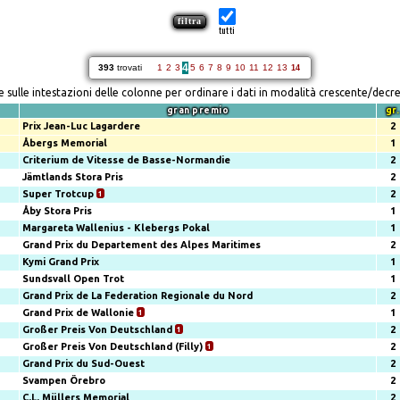
tutti
4
393
trovati
1
2
3
5
6
7
8
9
10
11
12
13
14
re sulle intestazioni delle colonne per ordinare i dati in modalità crescente/decr
gran premio
gr.
Prix Jean-Luc Lagardere
2
Åbergs Memorial
1
Criterium de Vitesse de Basse-Normandie
2
Jämtlands Stora Pris
2
Super Trotcup
1
2
Åby Stora Pris
1
Margareta Wallenius - Klebergs Pokal
1
Grand Prix du Departement des Alpes Maritimes
2
Kymi Grand Prix
1
Sundsvall Open Trot
1
Grand Prix de La Federation Regionale du Nord
2
Grand Prix de Wallonie
1
1
Großer Preis Von Deutschland
1
2
Großer Preis Von Deutschland (Filly)
1
2
Grand Prix du Sud-Ouest
2
Svampen Örebro
2
C.L. Müllers Memorial
2