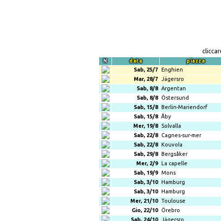
clicca
N
data
piazza
Sab, 25/7
Enghien
Mar, 28/7
Jägersro
Sab, 8/8
Argentan
Sab, 8/8
Östersund
Sab, 15/8
Berlin-Mariendorf
Sab, 15/8
Åby
Mer, 19/8
Solvalla
Sab, 22/8
Cagnes-sur-mer
Sab, 22/8
Kouvola
Sab, 29/8
Bergsåker
Mer, 2/9
La capelle
Sab, 19/9
Mons
Sab, 3/10
Hamburg
Sab, 3/10
Hamburg
Mer, 21/10
Toulouse
Gio, 22/10
Örebro
Sab, 24/10
Jägersro