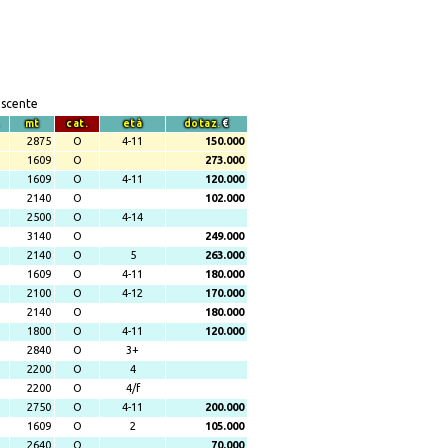
escente
mt
cat.
età
dotaz.
€
2875
O
4-11
150.000
1609
O
273.000
1609
O
4-11
120.000
2140
O
102.000
2500
O
4-14
3140
O
249.000
2140
O
5
263.000
1609
O
4-11
180.000
2100
O
4-12
170.000
2140
O
180.000
1800
O
4-11
120.000
2840
O
3+
2200
O
4
2200
O
4/f
2750
O
4-11
200.000
1609
O
2
105.000
2640
O
70.000