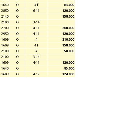
1640
O
4 f
83.000
2850
O
6-11
120.000
2140
O
158.000
2100
O
3-14
2700
O
4-11
200.000
2950
O
4-11
120.000
1609
O
4
210.000
1609
O
4 f
158.000
2100
O
4
50.000
2100
O
3-14
1609
O
4-11
120.000
1640
O
85.000
1609
O
4-12
124.000