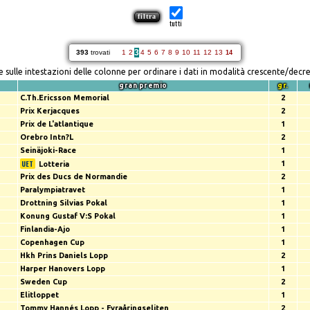
tutti
3
393
trovati
1
2
4
5
6
7
8
9
10
11
12
13
14
re sulle intestazioni delle colonne per ordinare i dati in modalità crescente/decr
gran premio
gr.
C.Th.Ericsson Memorial
2
Prix Kerjacques
2
Prix de L'atlantique
1
Orebro Intn?L
2
Seinäjoki-Race
1
1
Lotteria
Prix des Ducs de Normandie
2
Paralympiatravet
1
Drottning Silvias Pokal
1
Konung Gustaf V:S Pokal
1
Finlandia-Ajo
1
Copenhagen Cup
1
Hkh Prins Daniels Lopp
2
Harper Hanovers Lopp
1
Sweden Cup
2
Elitloppet
1
Tommy Hannés Lopp - Fyraåringseliten
2