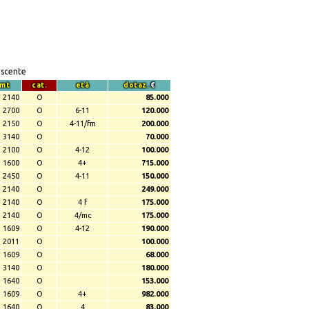
escente
mt
cat.
età
dotaz.
€
2140
O
85.000
2700
O
6-11
120.000
2150
O
4-11/fm
200.000
3140
O
70.000
2100
O
4-12
100.000
1600
O
4+
715.000
2450
O
4-11
150.000
2140
O
249.000
2140
O
4 f
175.000
2140
O
4/mc
175.000
1609
O
4-12
190.000
2011
O
100.000
1609
O
68.000
3140
O
180.000
1640
O
153.000
1609
O
4+
982.000
1640
O
4
83.000