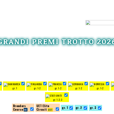
GRANDI PREMI TROTTO 202
gr. 1
gr. 1-2
gr. 1-2
gr. 1-2
gr. 1-2
gr. 1-2-3
Breeders
UET Elite
gr. 1
gr. 2
gr. 3
Course
Circuit