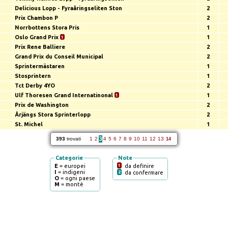
Delicious Lopp - Fyraåringseliten Ston
2
Prix Chambon P
2
Norrbottens Stora Pris
1
Oslo Grand Prix
1
1
Prix Rene Balliere
2
Grand Prix du Conseil Municipal
2
Sprintermästaren
1
Stosprintern
1
Tct Derby 4YO
2
Ulf Thoresen Grand Internatinonal
1
1
Prix de Washington
2
Årjängs Stora Sprinterlopp
2
St. Michel
1
3
393
trovati
1
2
4
5
6
7
8
9
10
11
12
13
14
Categorie
Note
E
= europei
1
da definire
I
= indigeni
2
da confermare
O
= ogni paese
M
= montè