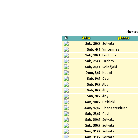
clicca
N
data
piazza
Sab, 28/3
Solvalla
Sab, 4/4
Vincennes
Sab, 18/4
Enghien
Sab, 25/4
Örebro
Sab, 25/4
Seinäjoki
Dom, 3/5
Napoli
Sab, 9/5
Caen
Sab, 9/5
Åby
Sab, 9/5
Åby
Sab, 9/5
Åby
Dom, 10/5
Helsinki
Dom, 17/5
Charlottenlund
Sab, 23/5
Gävle
Sab, 30/5
Solvalla
Sab, 30/5
Solvalla
Dom, 31/5
Solvalla
Dom, 31/5
Solvalla