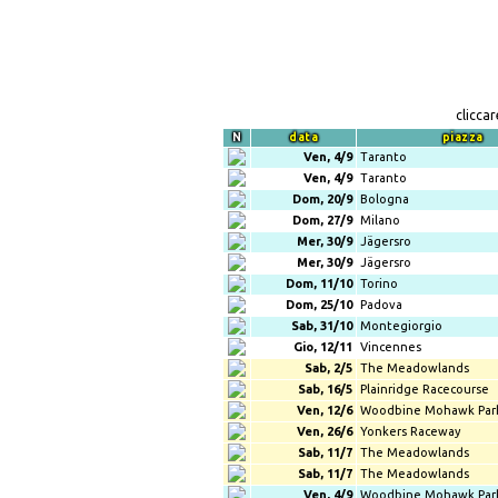
clicca
N
data
piazza
Ven, 4/9
Taranto
Ven, 4/9
Taranto
Dom, 20/9
Bologna
Dom, 27/9
Milano
Mer, 30/9
Jägersro
Mer, 30/9
Jägersro
Dom, 11/10
Torino
Dom, 25/10
Padova
Sab, 31/10
Montegiorgio
Gio, 12/11
Vincennes
Sab, 2/5
The Meadowlands
Sab, 16/5
Plainridge Racecourse
Ven, 12/6
Woodbine Mohawk Par
Ven, 26/6
Yonkers Raceway
Sab, 11/7
The Meadowlands
Sab, 11/7
The Meadowlands
Ven, 4/9
Woodbine Mohawk Par