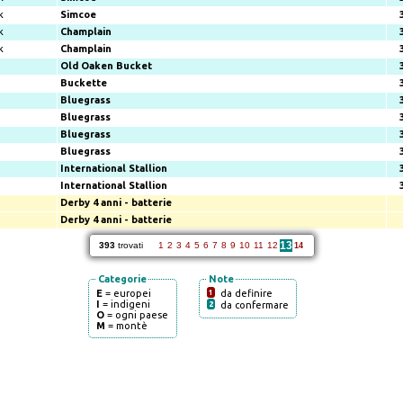
k
Simcoe
k
Champlain
k
Champlain
Old Oaken Bucket
Buckette
Bluegrass
Bluegrass
Bluegrass
Bluegrass
International Stallion
International Stallion
Derby 4 anni - batterie
Derby 4 anni - batterie
13
393
trovati
1
2
3
4
5
6
7
8
9
10
11
12
14
Categorie
Note
E
= europei
1
da definire
I
= indigeni
2
da confermare
O
= ogni paese
M
= montè