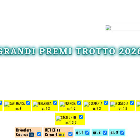
GRANDI PREMI TROTTO 202
gr. 1
gr. 1-2
gr. 1-2
gr. 1-2
gr. 1-2
gr. 1-2-3
Breeders
UET Elite
gr. 1
gr. 2
gr. 3
Course
Circuit