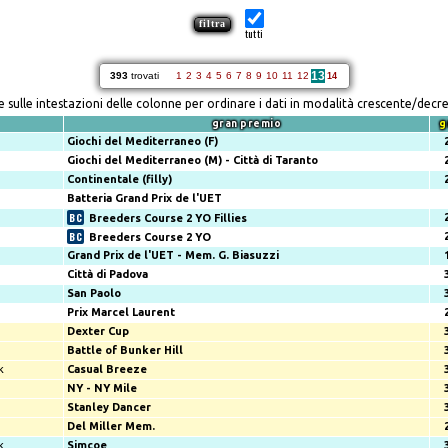
tutti
13
393
trovati
1
2
3
4
5
6
7
8
9
10
11
12
14
re sulle intestazioni delle colonne per ordinare i dati in modalità crescente/decr
gran premio
g
Giochi del Mediterraneo (F)
Giochi del Mediterraneo (M) - Città di Taranto
Continentale (filly)
Batteria Grand Prix de l'UET
Breeders Course 2 YO Fillies
Breeders Course 2 YO
Grand Prix de l'UET - Mem. G. Biasuzzi
Città di Padova
San Paolo
Prix Marcel Laurent
Dexter Cup
Battle of Bunker Hill
k
Casual Breeze
NY - NY Mile
Stanley Dancer
Del Miller Mem.
k
Simcoe