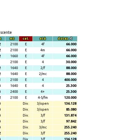
escente
r.
mt
cat.
età
dotaz.
€
2
2100
E
4f
66.000
2
2100
E
4m
66.000
2
1660
E
4f
66.000
2100
E
4
30.000
2
1640
E
2/f
88.000
2
1640
E
2/mc
88.000
1
2100
E
4
400.000
3
1640
E
4
25.300
3
2400
E
4+
25.300
2
2100
E
4-5/fm
120.000
3
Div.
3/open
136.128
3
Div.
3/open
85.080
3
Div.
3/f
131.874
3
Div.
3/f
97.842
3
Div.
3/mc
255.240
2
Div.
3/f
255.240
3
Div.
3/f
136.128