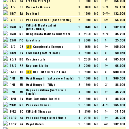
27/6
NA
Freccia d'Europa
1
1600
I/O
4+
165.000
4/7
CE
Riccardo Grassi
3
1660
I/O
5+/4+
37.400
18/7
TA
Due Mari
1
1600
I/O
5+/4+
132.000
7/8
CD
Palio dei Comuni (batt./finale)
2
1600
I/O
4+f
66.000
Città di Montecatini
15/8
MC
1
1640
I/O
4+
132.000
(batt./finale)
16/8
MG
Campionato Italiano Guidatori
3
2060
I/O
5+/4+
35.200
21/8
PC
Valentinia
3
2000
I/O
4+
25.300
5/9
CE
Campionato Europeo
1
1660
I/O
4+
165.000
13/9
TV
Federnat (batt./finale)
3
2100
I/O
4+
50.050
20/9
BO
Continentale
1
2060
I/O
4
165.000
26/9
PA
Regione Sicilia
2
2000
I/O
4+
66.000
11/10
TO
UET Elite Circuit Final
1
2100
I/O
4+
500.000
1/11
MI
Orsi Mangelli (batterie e finale)
1
1600
I/O
3
300.300
1/11
MI
Orsi Mangelli (filly)
2
1600
I/O
3f
88.000
Coppa di Milano (batterie e
1/11
MI
3
1600
I/O
4+
35.200
finale)
15/11
TV
Mem.Domenico Toniatti
2
1609
I/O
4
88.000
29/11
MG
Palio dei Comuni
1
1600
I/O
4+/3+
165.000
8/12
SC
Città di Siracusa
3
2100
I/O
4+
37.400
19/12
NA
Palio dei Proprietari finale
3
2060
I/O
5+
36.300
19/12
NA
Royal Mares
1
1600
I/O
4+f
132.000