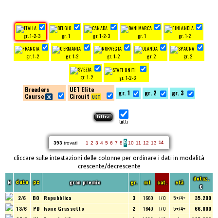
gr. 1-2-3
gr. 1
gr. 1-2-3
gr. 1
gr. 1-2
gr. 1-2
gr. 1-2
gr. 1-2
gr. 2
gr. 2
gr. 1-2
gr. 1-2-3
Breeders
UET Elite
gr. 1
gr. 2
gr. 3
Course
Circuit
tutti
9
393
trovati
1
2
3
4
5
6
7
8
10
11
12
13
14
cliccare sulle intestazioni delle colonne per ordinare i dati in modalità
crescente/decrescente
dotaz.
N
gran premio
gr.
mt
cat.
età
data
pz
€
2/6
BO
Repubblica
3
1660
I/O
5+/4+
35.200
13/6
PD
Ivone Grassetto
2
1640
I/O
5+/4+
66.000