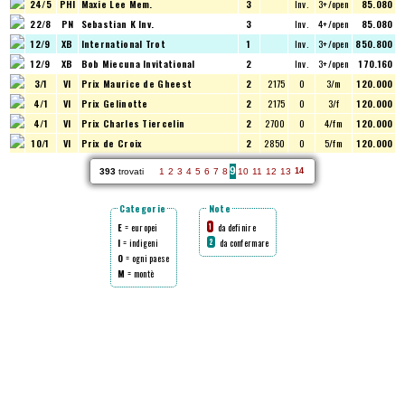
24/5
PHI
Maxie Lee Mem.
3
Inv.
3+/open
85.080
22/8
PN
Sebastian K Inv.
3
Inv.
4+/open
85.080
12/9
XB
International Trot
1
Inv.
3+/open
850.800
12/9
XB
Bob Miecuna Invitational
2
Inv.
3+/open
170.160
3/1
VI
Prix Maurice de Gheest
2
2175
O
3/m
120.000
4/1
VI
Prix Gelinotte
2
2175
O
3/f
120.000
4/1
VI
Prix Charles Tiercelin
2
2700
O
4/fm
120.000
10/1
VI
Prix de Croix
2
2850
O
5/fm
120.000
9
393
trovati
1
2
3
4
5
6
7
8
10
11
12
13
14
Categorie
Note
E
= europei
da definire
1
I
= indigeni
da confermare
2
O
= ogni paese
M
= montè