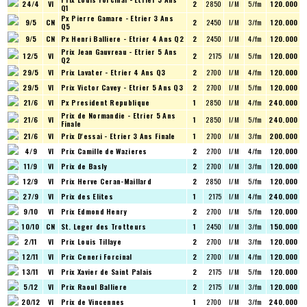
24/4
VI
2
2850
I/M
5/fm
120.000
Q1
Px Pierre Gamare - Etrier 3 Ans
9/5
CN
2
2450
I/M
3/fm
120.000
Q5
9/5
CN
Px Henri Balliere - Etrier 4 Ans Q2
2
2450
I/M
4/fm
120.000
Prix Jean Gauvreau - Etrier 5 Ans
12/5
VI
2
2175
I/M
5/fm
120.000
Q2
29/5
VI
Prix Lavater - Etrier 4 Ans Q3
2
2700
I/M
4/fm
120.000
29/5
VI
Prix Victor Cavey - Etrier 5 Ans Q3
2
2700
I/M
5/fm
120.000
21/6
VI
Px President Republique
1
2850
I/M
4/fm
240.000
Prix de Normandie - Etrier 5 Ans
21/6
VI
1
2850
I/M
5/fm
240.000
Finale
21/6
VI
Prix D'essai - Etrier 3 Ans Finale
1
2700
I/M
3/fm
200.000
4/9
VI
Prix Camille de Wazieres
2
2700
I/M
4/fm
120.000
11/9
VI
Prix de Basly
2
2700
I/M
3/fm
120.000
12/9
VI
Prix Herve Ceran-Maillard
2
2850
I/M
5/fm
120.000
27/9
VI
Prix des Elites
1
2175
I/M
4/fm
240.000
9/10
VI
Prix Edmond Henry
2
2700
I/M
5/fm
120.000
10/10
CN
St. Leger des Trotteurs
1
2450
I/M
3/fm
150.000
2/11
VI
Prix Louis Tillaye
2
2700
I/M
3/fm
120.000
12/11
VI
Prix Ceneri Forcinal
2
2700
I/M
4/fm
120.000
13/11
VI
Prix Xavier de Saint Palais
2
2175
I/M
5/fm
120.000
5/12
VI
Prix Raoul Balliere
2
2175
I/M
3/fm
120.000
20/12
VI
Prix de Vincennes
1
2700
I/M
3/fm
240.000