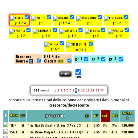
gr. 1-2-3
gr. 1
gr. 1-2-3
gr. 1
gr. 1-2
gr. 1-2
gr. 1-2
gr. 1-2
gr. 2
gr. 2
gr. 1-2
gr. 1-2-3
Breeders
UET Elite
gr. 1
gr. 2
gr. 3
Course
Circuit
tutti
8
393
trovati
1
2
3
4
5
6
7
9
10
11
12
13
14
cliccare sulle intestazioni delle colonne per ordinare i dati in modalità
crescente/decrescente
dotaz.
N
gran premio
gr.
mt
cat.
età
data
pz
€
11/4
VI
Prix Gai Brillant - Etrier 3 Ans Q3
2
2175
I/M
3/m
120.000
24/4
VI
Prix Rene Palyart - Etrier 4 Ans Q1
2
2175
I/M
4/fm
120.000
Prix Louis Forcinal - Etrier 5 Ans