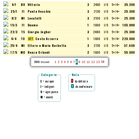
6/1
BO
Vittoria
3
2460
I/O
5+/4+
35.200
25/1
FI
Ponte Vecchio
3
2120
I/O
5+/4+
25.300
8/2
MI
Locatelli
3
2100
I/O
5+/4+
25.300
15/3
FI
Duomo
1
1600
I/O
5+/4+
165.000
22/3
TS
Giorgio Jegher
3
2480
I/O
5+/4+
25.300
6/4
TO
Costa Azzurra
1
1600
I/O
5+/4+
220.000
25/4
MI
Ettore e Mario Barbetta
3
2720
I/O
5+/4+
37.400
17/5
MO
Renzo Orlandi
2
1600
I/O
5+/4+
55.000
8
393
trovati
1
2
3
4
5
6
7
9
10
11
12
13
14
Categorie
Note
E
= europei
da definire
1
I
= indigeni
da confermare
2
O
= ogni paese
M
= montè