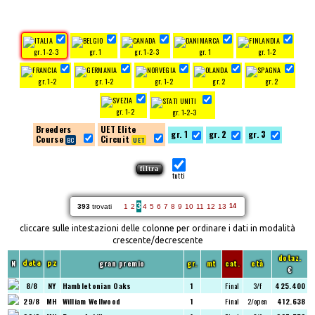
gr. 1-2-3
gr. 1
gr. 1-2-3
gr. 1
gr. 1-2
gr. 1-2
gr. 1-2
gr. 1-2
gr. 2
gr. 2
gr. 1-2
gr. 1-2-3
Breeders
UET Elite
gr. 1
gr. 2
gr. 3
Course
Circuit
tutti
3
393
trovati
1
2
4
5
6
7
8
9
10
11
12
13
14
cliccare sulle intestazioni delle colonne per ordinare i dati in modalità
crescente/decrescente
dotaz.
N
gran premio
gr.
mt
cat.
età
data
pz
€
8/8
NY
Hambletonian Oaks
1
Final
3/f
425.400
29/8
MH
William Wellwood
1
Final
2/open
412.638