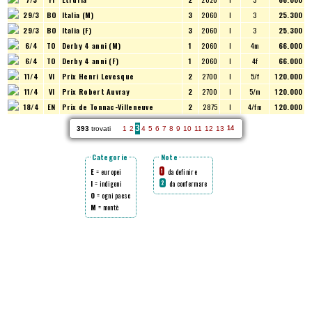
29/3
BO
Italia (M)
3
2060
I
3
25.300
29/3
BO
Italia (F)
3
2060
I
3
25.300
6/4
TO
Derby 4 anni (M)
1
2060
I
4m
66.000
6/4
TO
Derby 4 anni (F)
1
2060
I
4f
66.000
11/4
VI
Prix Henri Levesque
2
2700
I
5/f
120.000
11/4
VI
Prix Robert Auvray
2
2700
I
5/m
120.000
18/4
EN
Prix de Tonnac-Villeneuve
2
2875
I
4/fm
120.000
3
393
trovati
1
2
4
5
6
7
8
9
10
11
12
13
14
Categorie
Note
E
= europei
da definire
1
I
= indigeni
da confermare
2
O
= ogni paese
M
= montè