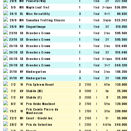
29/8
MH
Peaceful Way
1
Final
2/f
327.558
5/9
MH
Maple Leaf Trot
1
Final
3+/open
536.004
24/9
DL
Miss Versatility
3
Final
4+/f
80.826
26/9
MH
Canadian Trotting Classic
1
Final
3/open
523.242
26/9
MH
ElegantImage
1
Final
3/f
319.050
23/10
SX
Breeders Crown
1
Final
2/mc
595.560
23/10
SX
Breeders Crown
1
Final
2/f
595.560
24/10
SX
Breeders Crown
1
Final
3/mc
510.480
24/10
SX
Breeders Crown
1
Final
3/f
510.480
24/10
SX
Breeders Crown
1
Final
3+/open
510.480
24/10
SX
Breeders Crown
1
Final
3+/f
340.320
31/10
NY
Kindergarten
3
Final
2/mc
106.350
31/10
NY
Kindergarten
3
Final
2/f
106.350
7/2
VI
Prix Ephrem Houel
2
2100
I
4/fm
120.000
7/2
AV
Stabile (M)
3
2060
I
3m
25.300
7/2
AV
Stabile (F)
3
2060
I
3f
25.300
8/2
VI
Prix Ovide Moulinet
2
2700
I
5/fm
120.000
Prix Comte Pierre de
15/2
VI
1
2700
I
3/fm
200.000
Montesson
22/2
MI
Encat - Giochi Inv.
2
2100
I
5+
55.000
28/2
VI
Prix de Selection
1
2200
I
4-6/fm
240.000
7/3
FI
Etruria
2
2020
I
3
66.000