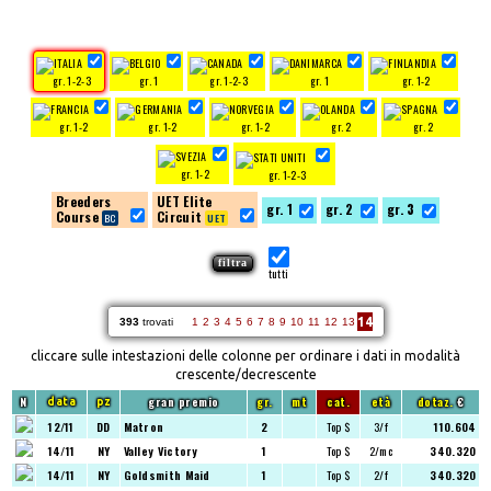
gr. 1-2-3
gr. 1
gr. 1-2-3
gr. 1
gr. 1-2
gr. 1-2
gr. 1-2
gr. 1-2
gr. 2
gr. 2
gr. 1-2
gr. 1-2-3
Breeders
UET Elite
gr. 1
gr. 2
gr. 3
Course
Circuit
tutti
14
393
trovati
1
2
3
4
5
6
7
8
9
10
11
12
13
cliccare sulle intestazioni delle colonne per ordinare i dati in modalità
crescente/decrescente
N
gran premio
gr.
mt
cat.
età
dotaz.
€
data
pz
12/11
DD
Matron
2
Top $
3/f
110.604
14/11
NY
Valley Victory
1
Top $
2/mc
340.320
14/11
NY
Goldsmith Maid
1
Top $
2/f
340.320