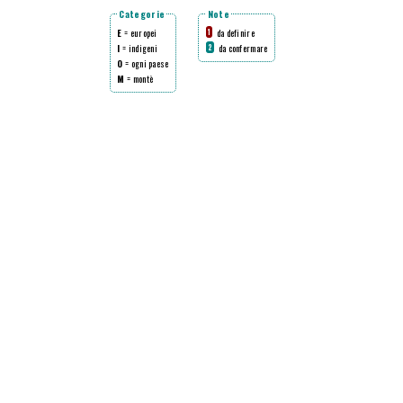
Categorie
Note
E
= europei
da definire
1
I
= indigeni
da confermare
2
O
= ogni paese
M
= montè