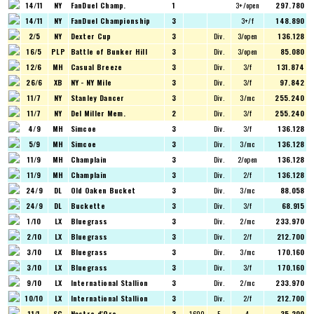
14/11
NY
FanDuel Champ.
1
3+/open
297.780
14/11
NY
FanDuel Championship
3
3+/f
148.890
2/5
NY
Dexter Cup
3
Div.
3/open
136.128
16/5
PLP
Battle of Bunker Hill
3
Div.
3/open
85.080
12/6
MH
Casual Breeze
3
Div.
3/f
131.874
26/6
XB
NY - NY Mile
3
Div.
3/f
97.842
11/7
NY
Stanley Dancer
3
Div.
3/mc
255.240
11/7
NY
Del Miller Mem.
2
Div.
3/f
255.240
4/9
MH
Simcoe
3
Div.
3/f
136.128
5/9
MH
Simcoe
3
Div.
3/mc
136.128
11/9
MH
Champlain
3
Div.
2/open
136.128
11/9
MH
Champlain
3
Div.
2/f
136.128
24/9
DL
Old Oaken Bucket
3
Div.
3/mc
88.058
24/9
DL
Buckette
3
Div.
3/f
68.915
1/10
LX
Bluegrass
3
Div.
2/mc
233.970
2/10
LX
Bluegrass
3
Div.
2/f
212.700
3/10
LX
Bluegrass
3
Div.
3/mc
170.160
3/10
LX
Bluegrass
3
Div.
3/f
170.160
9/10
LX
International Stallion
3
Div.
2/mc
233.970
10/10
LX
International Stallion
3
Div.
2/f
212.700
11/1
SC
Nastro d'Oro
3
1600
E
4
35.200