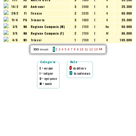
14/2
AV
Andreani
3
2060
E
4
25.300
28/2
FI
Firenze
2
2020
E
4
66.000
11/4
PA
Trinacria
3
1600
E
4
25.300
3/5
NA
Regione Campania (M)
2
2100
E
4m
66.000
3/5
NA
Regione Campania (F)
2
2100
E
4f
66.000
4/6
MI
Triossi
1
2100
E
4
165.000
1
393
trovati
2
3
4
5
6
7
8
9
10
11
12
13
14
Categorie
Note
E
= europei
da definire
1
I
= indigeni
da confermare
2
O
= ogni paese
M
= montè