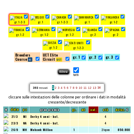
gr. 1-2-3
gr. 1
gr. 1-2-3
gr. 1
gr. 1-2
gr. 1-2
gr. 1-2
gr. 1-2
gr. 2
gr. 2
gr. 1-2
gr. 1-2-3
Breeders
UET Elite
gr. 1
gr. 2
gr. 3
Course
Circuit
tutti
1
393
trovati
2
3
4
5
6
7
8
9
10
11
12
13
14
cliccare sulle intestazioni delle colonne per ordinare i dati in modalità
crescente/decrescente
N
gran premio
gr.
mt
cat.
età
dotaz.
€
data
pz
21/3
MI
Derby 4 anni - bat.
4
23/3
NA
Derby 4 anni - bat.
4
26/9
MH
Mohawk Million
1
2/open
850.800