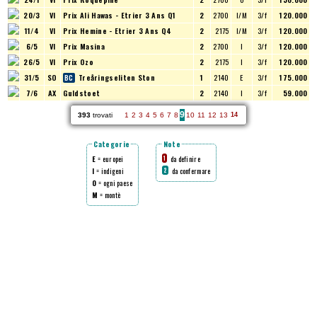
20/3
VI
Prix Ali Hawas - Etrier 3 Ans Q1
2
2700
I/M
3/f
120.000
11/4
VI
Prix Hemine - Etrier 3 Ans Q4
2
2175
I/M
3/f
120.000
6/5
VI
Prix Masina
2
2700
I
3/f
120.000
26/5
VI
Prix Ozo
2
2175
I
3/f
120.000
31/5
SO
Treåringseliten Ston
1
2140
E
3/f
175.000
7/6
AX
Guldstoet
2
2140
I
3/f
59.000
9
393
trovati
1
2
3
4
5
6
7
8
10
11
12
13
14
Categorie
Note
E
= europei
da definire
1
I
= indigeni
da confermare
2
O
= ogni paese
M
= montè