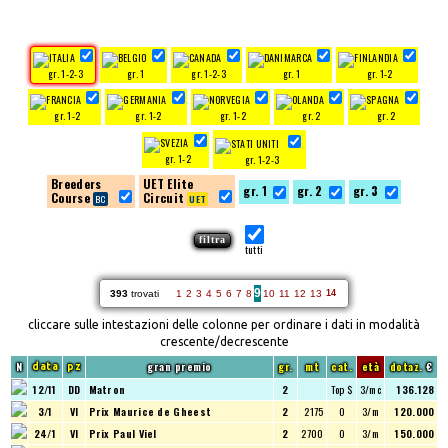
gr. 1-2-3
gr. 1
gr. 1-2-3
gr. 1
gr. 1-2
gr. 1-2
gr. 1-2
gr. 1-2
gr. 2
gr. 2
gr. 1-2
gr. 1-2-3
Breeders
UET Elite
gr. 1
gr. 2
gr. 3
Course
Circuit
tutti
9
393
trovati
1
2
3
4
5
6
7
8
10
11
12
13
14
cliccare sulle intestazioni delle colonne per ordinare i dati in modalità
crescente/decrescente
N
gran premio
gr.
mt
cat.
età
dotaz.
€
data
pz
12/11
DD
Matron
2
Top $
3/mc
136.128
3/1
VI
Prix Maurice de Gheest
2
2175
O
3/m
120.000
24/1
VI
Prix Paul Viel
2
2700
O
3/m
150.000