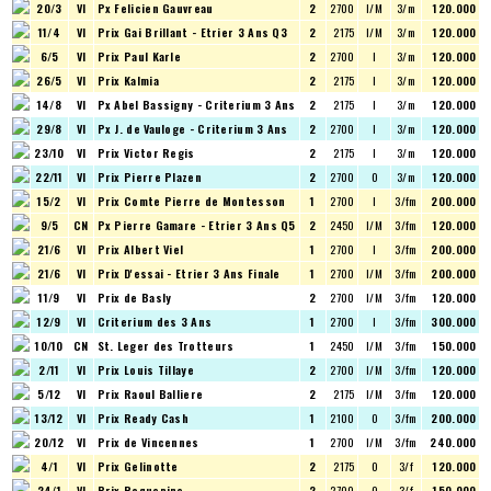
20/3
VI
Px Felicien Gauvreau
2
2700
I/M
3/m
120.000
11/4
VI
Prix Gai Brillant - Etrier 3 Ans Q3
2
2175
I/M
3/m
120.000
6/5
VI
Prix Paul Karle
2
2700
I
3/m
120.000
26/5
VI
Prix Kalmia
2
2175
I
3/m
120.000
14/8
VI
Px Abel Bassigny - Criterium 3 Ans
2
2175
I
3/m
120.000
29/8
VI
Px J. de Vauloge - Criterium 3 Ans
2
2700
I
3/m
120.000
23/10
VI
Prix Victor Regis
2
2175
I
3/m
120.000
22/11
VI
Prix Pierre Plazen
2
2700
O
3/m
120.000
15/2
VI
Prix Comte Pierre de Montesson
1
2700
I
3/fm
200.000
9/5
CN
Px Pierre Gamare - Etrier 3 Ans Q5
2
2450
I/M
3/fm
120.000
21/6
VI
Prix Albert Viel
1
2700
I
3/fm
200.000
21/6
VI
Prix D'essai - Etrier 3 Ans Finale
1
2700
I/M
3/fm
200.000
11/9
VI
Prix de Basly
2
2700
I/M
3/fm
120.000
12/9
VI
Criterium des 3 Ans
1
2700
I
3/fm
300.000
10/10
CN
St. Leger des Trotteurs
1
2450
I/M
3/fm
150.000
2/11
VI
Prix Louis Tillaye
2
2700
I/M
3/fm
120.000
5/12
VI
Prix Raoul Balliere
2
2175
I/M
3/fm
120.000
13/12
VI
Prix Ready Cash
1
2100
O
3/fm
200.000
20/12
VI
Prix de Vincennes
1
2700
I/M
3/fm
240.000
4/1
VI
Prix Gelinotte
2
2175
O
3/f
120.000
24/1
VI
Prix Roquepine
2
2700
O
3/f
150.000