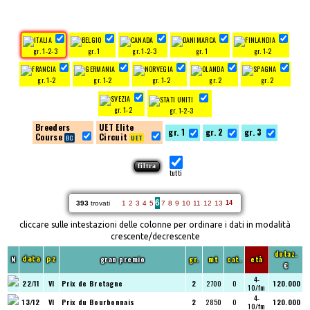
gr. 1-2-3
gr. 1
gr. 1-2-3
gr. 1
gr. 1-2
gr. 1-2
gr. 1-2
gr. 1-2
gr. 2
gr. 2
gr. 1-2
gr. 1-2-3
Breeders
UET Elite
gr. 1
gr. 2
gr. 3
Course
Circuit
tutti
6
393
trovati
1
2
3
4
5
7
8
9
10
11
12
13
14
cliccare sulle intestazioni delle colonne per ordinare i dati in modalità
crescente/decrescente
dotaz.
N
gran premio
gr.
mt
cat.
età
data
pz
€
4-
22/11
VI
Prix de Bretagne
2
2700
O
120.000
10/fm
4-
13/12
VI
Prix du Bourbonnais
2
2850
O
120.000
10/fm