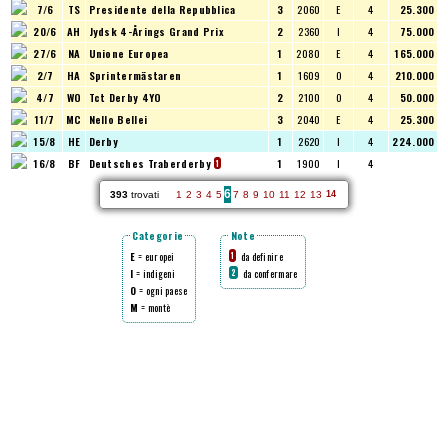
7/6
TS
Presidente della Repubblica
3
2060
E
4
25.300
20/6
AH
Jydsk 4-Årings Grand Prix
2
2360
I
4
75.000
27/6
NA
Unione Europea
1
2080
E
4
165.000
2/7
HA
Sprintermästaren
1
1609
O
4
210.000
4/7
WO
Tct Derby 4YO
2
2100
O
4
50.000
11/7
MC
Nello Bellei
3
2040
E
4
25.300
15/8
HE
Derby
1
2620
I
4
224.000
16/8
BF
Deutsches Traberderby
1
1900
I
4
1
6
393
trovati
1
2
3
4
5
7
8
9
10
11
12
13
14
Categorie
Note
E
= europei
da definire
1
I
= indigeni
da confermare
2
O
= ogni paese
M
= montè