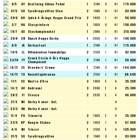
9/5
AY
Drottning Silvias Pokal
1
2140
O
4 f
175.000
31/5
SO
Fyraåringseliten Ston
2
1640
O
4 f
83.000
20/6
AH
Jydsk 4-Årings Hoppe Grand Prix
2
1800
I
4 f
50.000
2/7
HA
Stosprintern
1
1609
O
4 f
158.000
19/7
AX
Stochampionatet
1
2640
I
4 f
210.000
29/8
CR
Dansk Hoppe Derby
1
2000
I
4 f
100.000
6/9
JA
Derbystoet
1
2140
I
4 f
175.000
19/9
LL
Villinmiehen Tammakilpa
2
2100
I
4 f
92.800
Grand Circle 4-Års Hoppe
23/10
FY
2
2140
I
4 f
50.000
Championat
14/11
ES
Breeders' Crown
1
2140
O
4 f
140.000
14/11
TU
Kasvattajakruunu
2
2100
I
4 f
68.400
11/1
SC
Nastro d'Oro
3
1600
E
4
35.200
14/2
AV
Andreani
3
2060
E
4
25.300
28/2
FI
Firenze
2
2020
E
4
66.000
21/3
MI
Derby 4 anni - bat.
4
23/3
NA
Derby 4 anni - bat.
4
11/4
PA
Trinacria
3
1600
E
4
25.300
23/5
KP
Kuopio Stakes
2
1609
I
4
67.800
4/6
MI
Triossi
1
2100
E
4
165.000
31/5
SO
Fyraåringseliten
2
1640
O
4
83.000