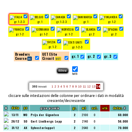
gr. 1-2-3
gr. 1
gr. 1-2-3
gr. 1
gr. 1-2
gr. 1-2
gr. 1-2
gr. 1-2
gr. 2
gr. 2
gr. 1-2
gr. 1-2-3
Breeders
UET Elite
gr. 1
gr. 2
gr. 3
Course
Circuit
tutti
14
393
trovati
1
2
3
4
5
6
7
8
9
10
11
12
13
cliccare sulle intestazioni delle colonne per ordinare i dati in modalità
crescente/decrescente
N
gran premio
gr.
mt
cat.
età
dotaz.
€
data
pz
13/11
WO
Prijs der Giganten
2
2100
O
60.000
26/12
SO
Gert Lindbergs Lopp
2
2140
O
56.000
31/12
AX
Sylvesterloppet
2
2640
O
70.000