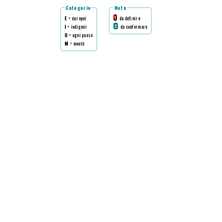
Categorie
Note
E
= europei
da definire
1
I
= indigeni
da confermare
2
O
= ogni paese
M
= montè