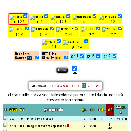
gr. 1-2-3
gr. 1
gr. 1-2-3
gr. 1
gr. 1-2
gr. 1-2
gr. 1-2
gr. 1-2
gr. 2
gr. 2
gr. 1-2
gr. 1-2-3
Breeders
UET Elite
gr. 1
gr. 2
gr. 3
Course
Circuit
tutti
11
393
trovati
1
2
3
4
5
6
7
8
9
10
12
13
14
cliccare sulle intestazioni delle colonne per ordinare i dati in modalità
crescente/decrescente
dotaz.
N
gran premio
gr.
mt
cat.
età
data
pz
€
22/11
VI
Prix Guy Deloison
2
2700
O
3/f
120.000
3-
Norgesmesterskap Mares
25/7
BB
2
2100
I
1
14/f