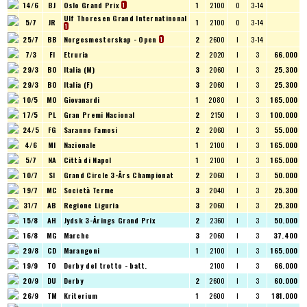
14/6
BJ
Oslo Grand Prix
1
2100
O
3-14
1
Ulf Thoresen Grand Internatinonal
5/7
JR
1
2100
O
3-14
1
25/7
BB
Norgesmesterskap - Open
2
2600
I
3-14
1
7/3
FI
Etruria
2
2020
I
3
66.000
29/3
BO
Italia (M)
3
2060
I
3
25.300
29/3
BO
Italia (F)
3
2060
I
3
25.300
10/5
MO
Giovanardi
1
2080
I
3
165.000
17/5
PL
Gran Premi Nacional
2
2150
I
3
100.000
24/5
FG
Saranno Famosi
2
2060
I
3
55.000
4/6
MI
Nazionale
1
2100
I
3
165.000
5/7
NA
Città di Napol
1
2100
I
3
165.000
10/7
SI
Grand Circle 3-Års Championat
2
2060
I
3
50.000
19/7
MC
Società Terme
3
2040
I
3
25.300
31/7
AB
Regione Liguria
3
2060
I
3
25.300
15/8
AH
Jydsk 3-Årings Grand Prix
2
2360
I
3
50.000
16/8
MG
Marche
3
2060
I
3
37.400
29/8
CD
Marangoni
1
2100
I
3
165.000
19/9
TO
Derby del trotto - batt.
2100
I
3
66.000
20/9
DU
Derby
2
2600
I
3
60.000
26/9
TM
Kriterium
1
2600
I
3
181.000