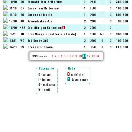
10/10
SO
Svenskt Trav-Kriterium
1
2640
I
3
350.000
11/10
CR
Dansk Trav Kriterium
1
2500
I
3
100.000
11/10
TO
Derby del trotto
1
2100
I
3
800.800
17/10
KO
Kymenlaakso-Ajo
2
2100
I
3
96.000
18/10
HBA
Dreijährigen Kriterium
2
2200
I
3
1
1/11
MI
Orsi Mangelli (batterie e finale)
1
1600
I/O
3
300.300
13/11
WO
Tct Derby 3YO
2
2100
O
3
100.000
14/11
ES
Breeders' Crown
1
2140
O
3
140.000
11
393
trovati
1
2
3
4
5
6
7
8
9
10
12
13
14
Categorie
Note
E
= europei
da definire
1
I
= indigeni
da confermare
2
O
= ogni paese
M
= montè