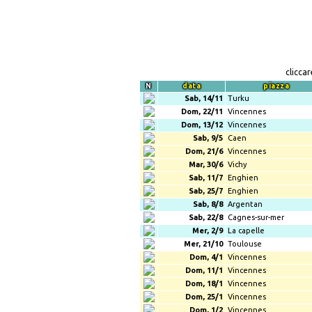
clicca
N
data
piazza
Sab, 14/11
Turku
Dom, 22/11
Vincennes
Dom, 13/12
Vincennes
Sab, 9/5
Caen
Dom, 21/6
Vincennes
Mar, 30/6
Vichy
Sab, 11/7
Enghien
Sab, 25/7
Enghien
Sab, 8/8
Argentan
Sab, 22/8
Cagnes-sur-mer
Mer, 2/9
La capelle
Mer, 21/10
Toulouse
Dom, 4/1
Vincennes
Dom, 11/1
Vincennes
Dom, 18/1
Vincennes
Dom, 25/1
Vincennes
Dom, 1/2
Vincennes