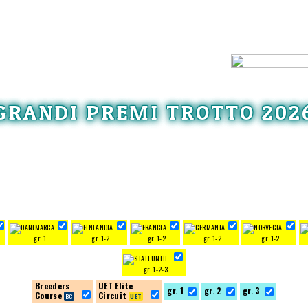
GRANDI PREMI TROTTO 202
gr. 1
gr. 1-2
gr. 1-2
gr. 1-2
gr. 1-2
gr. 1-2-3
Breeders
UET Elite
gr. 1
gr. 2
gr. 3
Course
Circuit