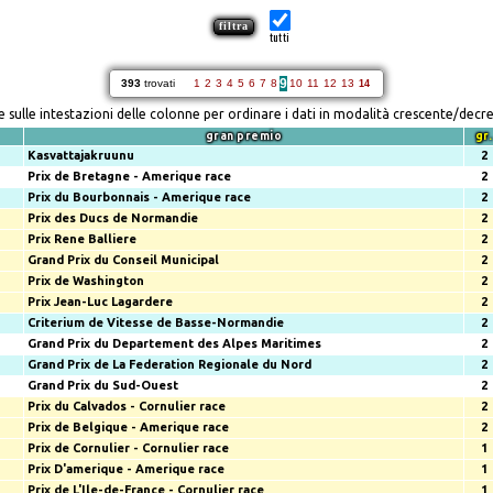
tutti
9
393
trovati
1
2
3
4
5
6
7
8
10
11
12
13
14
re sulle intestazioni delle colonne per ordinare i dati in modalità crescente/decr
gran premio
gr.
Kasvattajakruunu
2
Prix de Bretagne - Amerique race
2
Prix du Bourbonnais - Amerique race
2
Prix des Ducs de Normandie
2
Prix Rene Balliere
2
Grand Prix du Conseil Municipal
2
Prix de Washington
2
Prix Jean-Luc Lagardere
2
Criterium de Vitesse de Basse-Normandie
2
Grand Prix du Departement des Alpes Maritimes
2
Grand Prix de La Federation Regionale du Nord
2
Grand Prix du Sud-Ouest
2
Prix du Calvados - Cornulier race
2
Prix de Belgique - Amerique race
2
Prix de Cornulier - Cornulier race
1
Prix D'amerique - Amerique race
1
Prix de L'Ile-de-France - Cornulier race
1