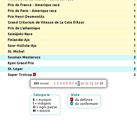
Prix de France - Amerique race
1
Prix de Paris - Amerique race
1
Prix Henri Desmontils
1
Grand Criterium de Vitesse de La Cote D'Azur
1
Prix de L'atlantique
1
Seinäjoki-Race
1
Finlandia-Ajo
1
Suur-Hollola-Ajo
1
St. Michel
1
Suomen Mestaruus
2
Kymi Grand Prix
1
St. Leger
2
Super Trotcup
1
2
9
393
trovati
1
2
3
4
5
6
7
8
10
11
12
13
14
Categorie
Note
E
= europei
1
da definire
I
= indigeni
2
da confermare
O
= ogni paese
M
= montè